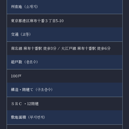
所在地（
）
소재지
東京都港区麻布十番３丁目5-10
交通（
）
교통
南北線 麻布十番駅 徒歩3分 / 大江戸線 麻布十番駅 徒歩6分
総戸数（
）
총호수
100戸
構造・階建て（
）
구초층수
ＳＲＣ ・12階建
敷地面積（
）
부지면적