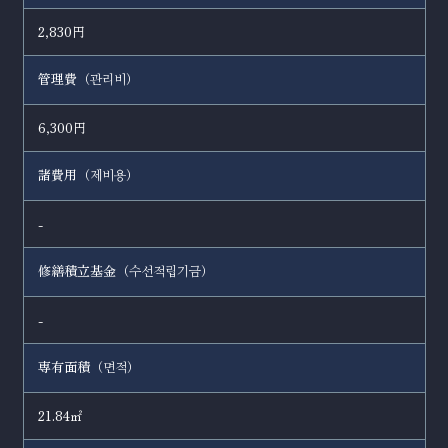
2,830円
管理費（
）
관리비
6,300円
諸費用（
）
제비용
-
修繕積立基金（
）
수선적립기금
-
専有面積（
）
면적
21.84㎡