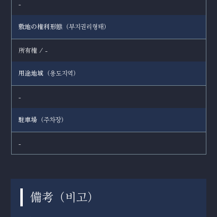
-
敷地の権利形態（
）
부지권리형태
所有権 / -
用途地域（
）
용도지역
-
駐車場（
）
주차장
-
備考（
）
비고