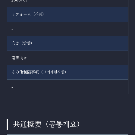
リフォーム（
）
리폼
-
向き（
）
방향
南西向き
その他制限事項（
）
그외제한사항
-
共通概要（
）
공통개요