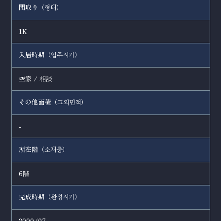
間取り（
）
형태
1K
入居時期（
）
입주시기
空家 / 相談
その他面積（
）
그외면적
-
所在階（
）
소재층
6階
完成時期（
）
완성시기
2000/07