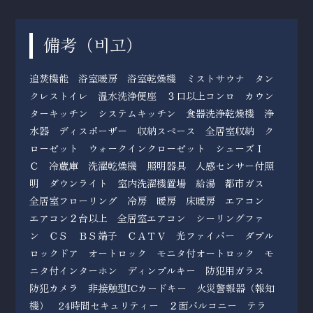
備考（
）
비고
追焚機能 浴室暖房 浴室乾燥機 ミストサウナ タン
クレストイレ 温水洗浄便座 ３口以上コンロ カウン
ターキッチン システムキッチン 食器洗浄乾燥機 浄
水器 ディスポーザー 収納スペース 全居室収納 ク
ローゼット ウォークインクローゼット シューズＩ
Ｃ 冷蔵庫 洗濯乾燥機 照明器具 人感センサー付照
明 ダウンライト 室内洗濯機置場 給湯 都市ガス
全居室フローリング 冷房 暖房 床暖房 エアコン
エアコン２台以上 全居室エアコン シーリングファ
ン ＣＳ ＢＳ端子 ＣＡＴＶ 光ファイバー ダブル
ロックドア オートロック モニタ付オートロック モ
ニタ付インターホン ディンプルキー 防犯用ガラス
防犯カメラ 非接触型ICカードキー 火災警報器（報知
機） 24時間セキュリティー ２面バルコニー テラ