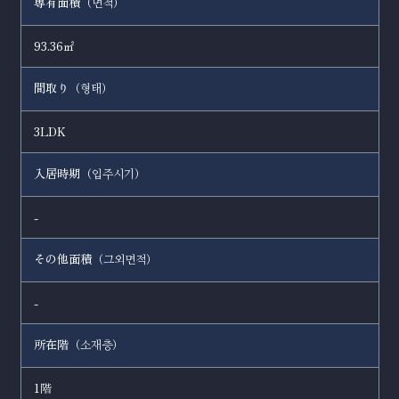
専有面積（
）
면적
93.36㎡
間取り（
）
형태
3LDK
入居時期（
）
입주시기
-
その他面積（
）
그외면적
-
所在階（
）
소재층
1階