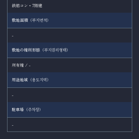
鉄筋コン・7階建
敷地面積（
）
부지면적
-
敷地の権利形態（
）
부지권리형태
所有権 / -
用途地域（
）
용도지역
-
駐車場（
）
주차장
-