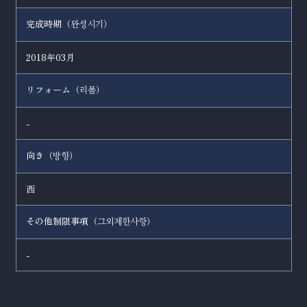
完成時期（
）
완성시기
2018年03月
リフォーム（
）
리폼
-
向き（
）
방향
西
その他制限事項（
）
그외제한사항
-