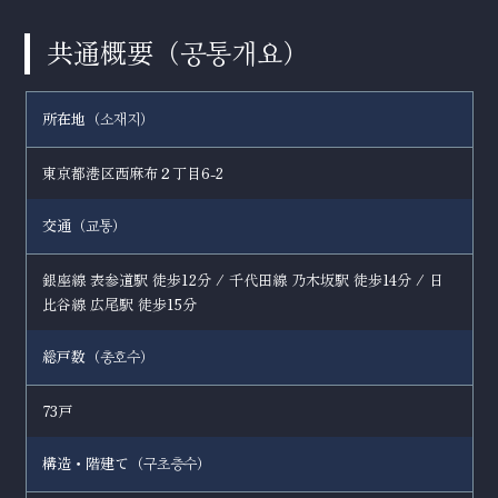
共通概要（
）
공통개요
所在地（
）
소재지
東京都港区西麻布２丁目6-2
交通（
）
교통
銀座線 表参道駅 徒歩12分 / 千代田線 乃木坂駅 徒歩14分 / 日
比谷線 広尾駅 徒歩15分
総戸数（
）
총호수
73戸
構造・階建て（
）
구초층수