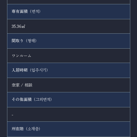
専有面積（
）
면적
35.36㎡
間取り（
）
형태
ワンルーム
入居時期（
）
입주시기
空家 / 相談
その他面積（
）
그외면적
-
所在階（
）
소재층