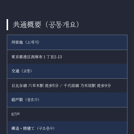
共通概要（
）
공통개요
所在地（
）
소재지
東京都港区西麻布１丁目2-13
交通（
）
교통
日比谷線 六本木駅 徒歩5分 / 千代田線 乃木坂駅 徒歩9分
総戸数（
）
총호수
87戸
構造・階建て（
）
구초층수