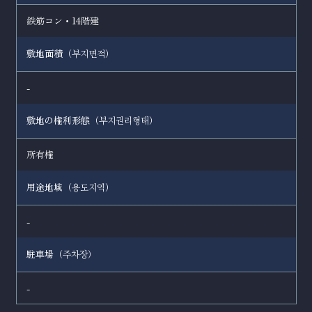
鉄筋コン・14階建
敷地面積（
）
부지면적
-
敷地の権利形態（
）
부지권리형태
所有権
用途地域（
）
용도지역
-
駐車場（
）
주차장
-