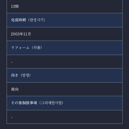
13階
完成時期（
）
완성시기
2003年11月
リフォーム（
）
리폼
-
向き（
）
방향
南向
その他制限事項（
）
그외제한사항
-