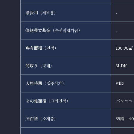
諸費用（
）
-
제비용
修繕積立基金（
）
-
수선적립기금
専有面積（
）
130.80㎡
면적
間取り（
）
3LDK
형태
入居時期（
）
相談
입주시기
その他面積（
）
バルコニー
그외면적
所在階（
）
39階～4
소재층