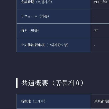
完成時期（
）
2005年1
완성시기
リフォーム（
）
-
리폼
向き（
）
西
방향
その他制限事項（
）
-
그외제한사항
共通概要（
）
공통개요
所在地（
）
東京都港区
소재지