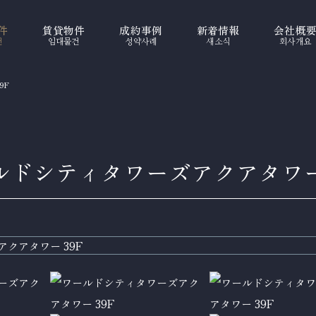
件
賃貸物件
成約事例
新着情報
会社概
건
임대물건
성약사례
새소식
회사개요
9F
ルドシティタワーズアクアタワー 