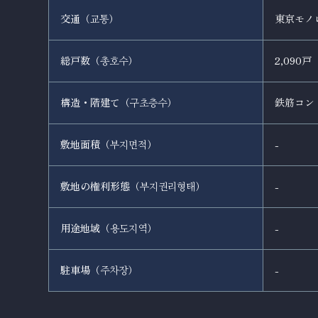
交通（
）
東京モノレ
교통
総戸数（
）
2,090戸
총호수
構造・階建て（
）
鉄筋コン
구초층수
敷地面積（
）
-
부지면적
敷地の権利形態（
）
-
부지권리형태
用途地域（
）
-
용도지역
駐車場（
）
-
주차장