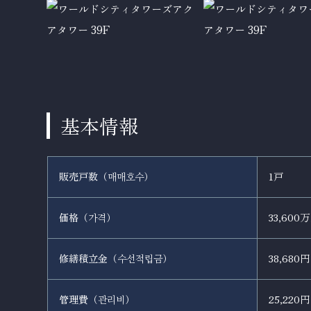
基本情報
販売戸数（
）
1戸
매매호수
価格（
）
33,600
가격
修繕積立金（
）
38,680円
수선적립금
管理費（
）
25,220円
관리비