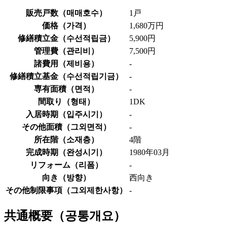
販売戸数（
매매호수
）
1戸
価格（
가격
）
1,680万円
修繕積立金（
수선적립금
）
5,900円
管理費（
관리비
）
7,500円
諸費用（
제비용
）
-
修繕積立基金（
수선적립기금
）
-
専有面積（
면적
）
-
間取り（
형태
）
1DK
入居時期（
입주시기
）
-
その他面積（
그외면적
）
-
所在階（
소재층
）
4階
完成時期（
완성시기
）
1980年03月
リフォーム（
리폼
）
-
向き（
방향
）
西向き
その他制限事項（
그외제한사항
）
-
共通概要（
공통개요
）