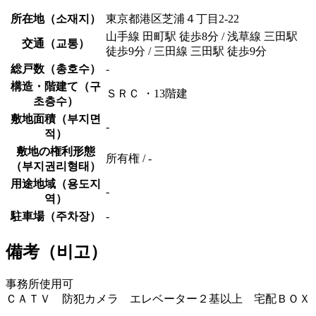
所在地（
소재지
）
東京都港区芝浦４丁目2-22
山手線 田町駅 徒歩8分 / 浅草線 三田駅
交通（
교통
）
徒歩9分 / 三田線 三田駅 徒歩9分
総戸数（
총호수
）
-
構造・階建て（
구
ＳＲＣ ・13階建
초층수
）
敷地面積（
부지면
-
적
）
敷地の権利形態
所有権 / -
（
부지권리형태
）
用途地域（
용도지
-
역
）
駐車場（
주차장
）
-
備考（
비고
）
事務所使用可
ＣＡＴＶ 防犯カメラ エレベーター２基以上 宅配ＢＯＸ