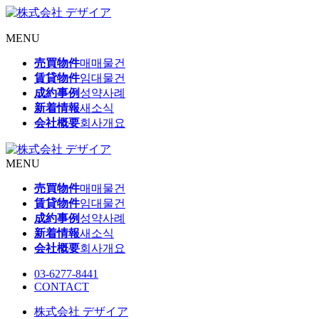
MENU
売買物件
매매물건
賃貸物件
임대물건
成約事例
성약사례
新着情報
새소식
会社概要
회사개요
MENU
売買物件
매매물건
賃貸物件
임대물건
成約事例
성약사례
新着情報
새소식
会社概要
회사개요
03-6277-8441
CONTACT
株式会社 デザイア