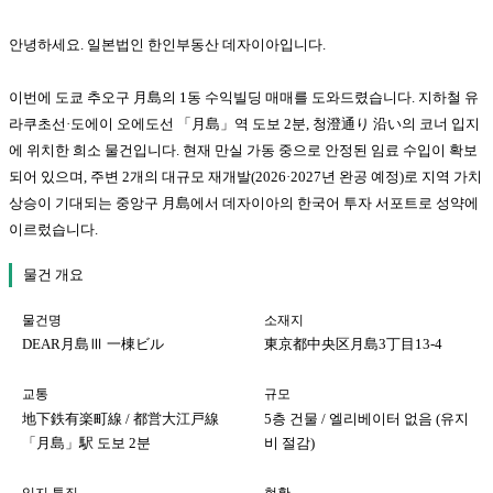
안녕하세요. 일본법인 한인부동산 데자이아입니다.
이번에 도쿄 추오구 月島의 1동 수익빌딩 매매를 도와드렸습니다. 지하철 유
라쿠초선·도에이 오에도선 「月島」역 도보 2분, 청澄通り 沿い의 코너 입지
에 위치한 희소 물건입니다. 현재 만실 가동 중으로 안정된 임료 수입이 확보
되어 있으며, 주변 2개의 대규모 재개발(2026·2027년 완공 예정)로 지역 가치
상승이 기대되는 중앙구 月島에서 데자이아의 한국어 투자 서포트로 성약에
이르렀습니다.
물건 개요
물건명
소재지
DEAR月島Ⅲ 一棟ビル
東京都中央区月島3丁目13-4
교통
규모
地下鉄有楽町線 / 都営大江戸線
5층 건물 / 엘리베이터 없음 (유지
「月島」駅 도보 2분
비 절감)