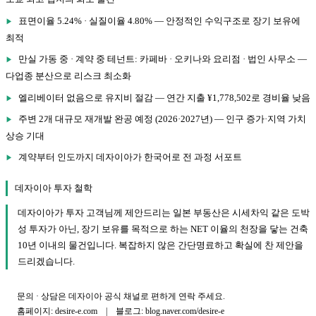
표면이율 5.24% · 실질이율 4.80% — 안정적인 수익구조로 장기 보유에
최적
만실 가동 중 · 계약 중 테넌트: 카페바 · 오키나와 요리점 · 법인 사무소 —
다업종 분산으로 리스크 최소화
엘리베이터 없음으로 유지비 절감 — 연간 지출 ¥1,778,502로 경비율 낮음
주변 2개 대규모 재개발 완공 예정 (2026·2027년) — 인구 증가·지역 가치
상승 기대
계약부터 인도까지 데자이아가 한국어로 전 과정 서포트
데자이아 투자 철학
데자이아가 투자 고객님께 제안드리는 일본 부동산은 시세차익 같은 도박
성 투자가 아닌, 장기 보유를 목적으로 하는 NET 이율의 천장을 닿는 건축
10년 이내의 물건입니다. 복잡하지 않은 간단명료하고 확실에 찬 제안을
드리겠습니다.
문의 · 상담은 데자이아 공식 채널로 편하게 연락 주세요.
홈페이지: desire-e.com | 블로그: blog.naver.com/desire-e