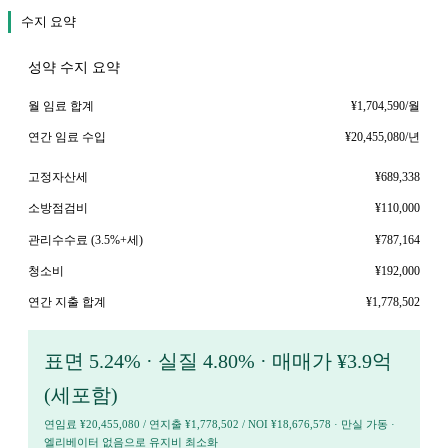
수지 요약
성약 수지 요약
월 임료 합계
¥1,704,590/월
연간 임료 수입
¥20,455,080/년
고정자산세
¥689,338
소방점검비
¥110,000
관리수수료 (3.5%+세)
¥787,164
청소비
¥192,000
연간 지출 합계
¥1,778,502
표면 5.24% · 실질 4.80% · 매매가 ¥3.9억
(세포함)
연임료 ¥20,455,080 / 연지출 ¥1,778,502 / NOI ¥18,676,578 · 만실 가동 ·
엘리베이터 없음으로 유지비 최소화