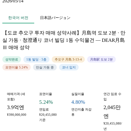
2026/05/14
한국어 버전
日本語バージョン
【도쿄 추오구 투자 매매 성약사례】月島역 도보 2분 · 만
실 가동 · 청澄通り 코너 빌딩 1동 수익물건 — DEAR月島
Ⅲ 매매 성약
성약완료
1동 빌딩 · 5층
추오구 月島 3-13-4
月島駅 도보 2분
표면이율 5.24%
만실 가동 중
코너 입지
매매가격 (세
표면이율
실질이율
연간 임료 수
포함)
입
5.24%
4.80%
3.9억엔
2,045만
연임료
연간지출 차감
¥390,000,000
¥20,455,080
후
엔
기준
¥20,455,080/
년