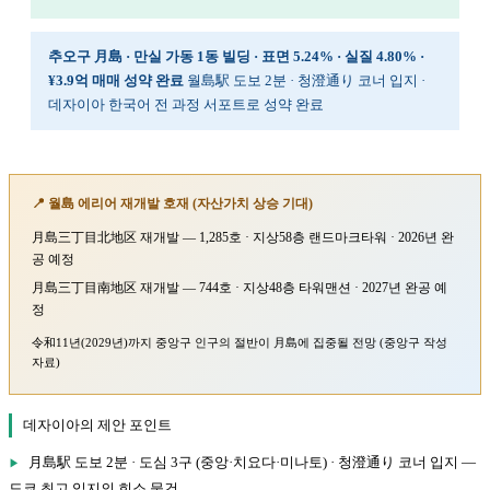
추오구 月島 · 만실 가동 1동 빌딩 · 표면 5.24% · 실질 4.80% ·
¥3.9억 매매 성약 완료
월島駅 도보 2분 · 청澄通り 코너 입지 ·
데자이아 한국어 전 과정 서포트로 성약 완료
📍 월島 에리어 재개발 호재 (자산가치 상승 기대)
月島三丁目北地区 재개발 — 1,285호 · 지상58층 랜드마크타워 · 2026년 완
공 예정
月島三丁目南地区 재개발 — 744호 · 지상48층 타워맨션 · 2027년 완공 예
정
令和11년(2029년)까지 중앙구 인구의 절반이 月島에 집중될 전망 (중앙구 작성
자료)
데자이아의 제안 포인트
月島駅 도보 2분 · 도심 3구 (중앙·치요다·미나토) · 청澄通り 코너 입지 —
도쿄 최고 입지의 희소 물건