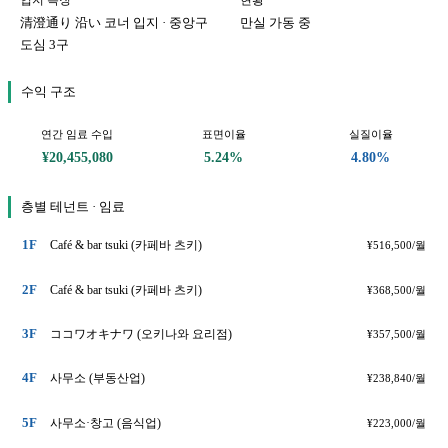
입지 특징
현황
清澄通り 沿い 코너 입지 · 중앙구
만실 가동 중
도심 3구
수익 구조
연간 임료 수입
표면이율
실질이율
¥20,455,080
5.24%
4.80%
층별 테넌트 · 임료
1F
Café & bar tsuki (카페바 츠키)
¥516,500/월
2F
Café & bar tsuki (카페바 츠키)
¥368,500/월
3F
ココワオキナワ (오키나와 요리점)
¥357,500/월
4F
사무소 (부동산업)
¥238,840/월
5F
사무소·창고 (음식업)
¥223,000/월