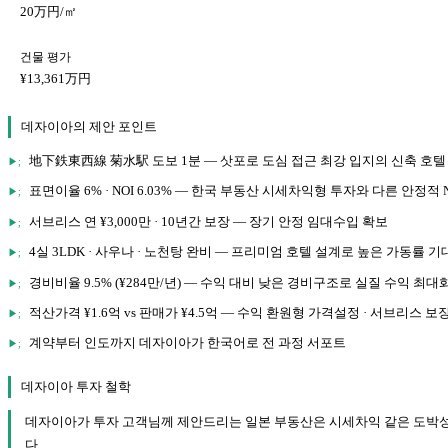
20万円/㎡
건물 평가
¥13,361万円
데자이아의 제안 포인트
地下鉄東西線 菊水駅 도보 1분 — 삿포로 도심 접근 최강 입지의 신축 호
표면이율 6% · NOI 6.03% — 한국 부동산 시세차익형 투자와 다른 안정적 
서브리스 연 ¥3,000만 · 10년간 보장 — 장기 안정 임대수입 확보
4실 3LDK · 사우나 · 노천탕 완비 — 프리미엄 호텔 설계로 높은 가동률 기
경비비율 9.5% (¥284만/년) — 수익 대비 낮은 경비구조로 실질 수익 최대
적산가격 ¥1.6억 vs 판매가 ¥4.5억 — 수익 환원형 가격설정 · 서브리스 보
계약부터 인도까지 데자이아가 한국어로 전 과정 서포트
데자이아 투자 철학
데자이아가 투자 고객님께 제안드리는 일본 부동산은 시세차익 같은 도박성 
다.