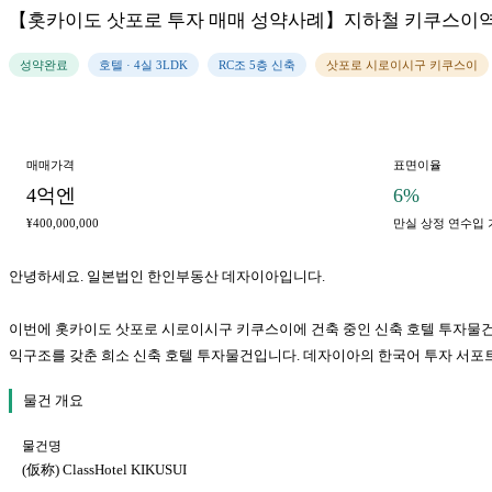
【홋카이도 삿포로 투자 매매 성약사례】지하철 키쿠스이역 도보 1분
성약완료
호텔 · 4실 3LDK
RC조 5층 신축
삿포로 시로이시구 키쿠스이
매매가격
표면이율
4억엔
6%
¥400,000,000
만실 상정 연수입 
안녕하세요. 일본법인 한인부동산 데자이아입니다.
이번에 홋카이도 삿포로 시로이시구 키쿠스이에 건축 중인 신축 호텔 투자물건의 매매
익구조를 갖춘 희소 신축 호텔 투자물건입니다. 데자이아의 한국어 투자 서포
물건 개요
물건명
(仮称) ClassHotel KIKUSUI