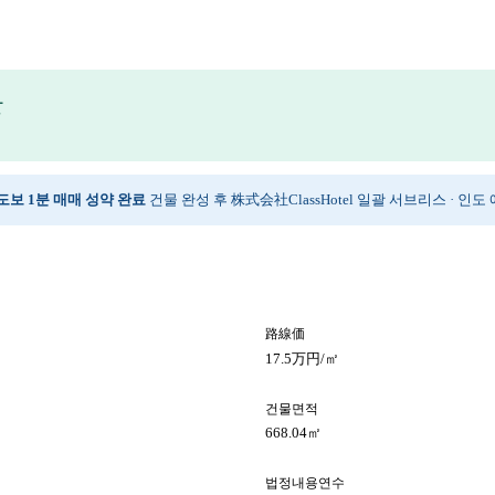
만
역 도보 1분 매매 성약 완료
건물 완성 후 株式会社ClassHotel 일괄 서브리스 · 인
路線価
17.5万円/㎡
건물면적
668.04㎡
법정내용연수