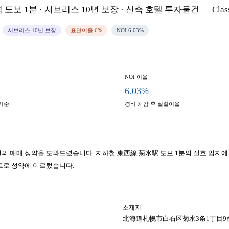
 · 서브리스 10년 보장 · 신축 호텔 투자물건 — ClassHo
서브리스 10년 보장
표면이율 6%
NOI 6.03%
NOI 이율
6.03%
기준
경비 차감 후 실질이율
 성약을 도와드렸습니다. 지하철 東西線 菊水駅 도보 1분의 절호 입지에 서브리스 연
트로 성약에 이르렀습니다.
소재지
北海道札幌市白石区菊水3条1丁目9番