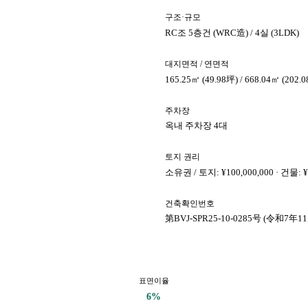
구조·규모
RC조 5층건 (WRC造) / 4실 (3LDK)
대지면적 / 연면적
165.25㎡ (49.98坪) / 668.04㎡ (202.
주차장
옥내 주차장 4대
토지 권리
소유권 / 토지: ¥100,000,000 · 건물: 
건축확인번호
第BVJ-SPR25-10-0285号 (令和7年1
표면이율
6%