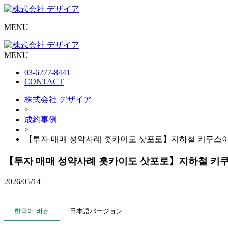
MENU
MENU
03-6277-8441
CONTACT
株式会社 デザイア
>
成約事例
>
【투자 매매 성약사례 홋카이도 삿포로】지하철 키쿠스이역 도보 1
【투자 매매 성약사례 홋카이도 삿포로】지하철 키쿠스이역 도
2026/05/14
한국어 버전
日本語バージョン