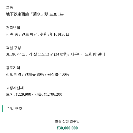
교통
地下鉄東西線「菊水」駅 도보 1분
건축년월
건축 중 / 인도 예정: 令和8年10月30日
객실 구성
3LDK × 4실 / 각 실 115.13㎡ (34.8坪) / 사우나 · 노천탕 완비
용도지역
상업지역 / 건폐율 80% / 용적률 400%
고정자산세
토지: ¥229,900 / 건물: ¥1,706,200
수익 구조
만실 상정 연수입
¥30,000,000