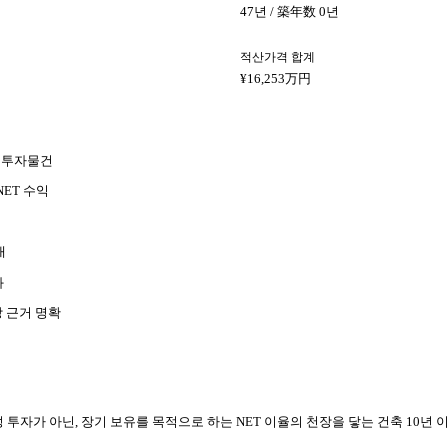
47년 / 築年数 0년
적산가격 합계
¥16,253万円
텔 투자물건
NET 수익
대
화
장 근거 명확
투자가 아닌, 장기 보유를 목적으로 하는 NET 이율의 천장을 닿는 건축 10년