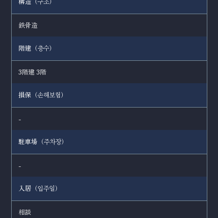
構造（
）
구조
鉄骨造
階建（
）
층수
3階建 3階
損保（
）
손해보험
-
駐車場（
）
주차장
-
入居（
）
입주일
相談