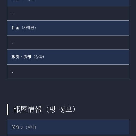
-
礼金（
）
사례금
-
敷引・償却（
）
상각
-
部屋情報（
）
방 정보
間取り（
）
형태