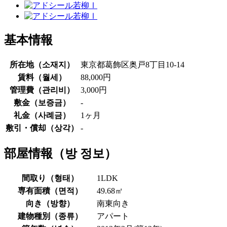
基本情報
所在地（
소재지
）
東京都葛飾区奥戸8丁目10-14
賃料（
월세
）
88,000円
管理費（
관리비
）
3,000円
敷金（
보증금
）
-
礼金（
사례금
）
1ヶ月
敷引・償却（
상각
）
-
部屋情報（
방 정보
）
間取り（
형태
）
1LDK
専有面積（
면적
）
49.68㎡
向き（
방향
）
南東向き
建物種別（
종류
）
アパート