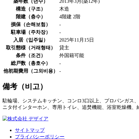
築年数（
년수
）
2013年3月(築12年)
構造（
구조
）
木造
階建（
층수
）
4階建 2階
損保（
손해보험
）
-
駐車場（
주차장
）
-
入居（
입주일
）
2025年11月15日
取引態様（
거래형태
）
貸主
条件（
조건
）
外国籍可能
総戸数（
총호수
）
-
他初期費用（
그외비용
）
-
備考（
비고
）
駐輪場、システムキッチン、コンロ3口以上、プロパンガス、
ニタ付インターホン、専用トイレ、追焚機能、浴室乾燥機、
サイトマップ
プライバシーポリシー