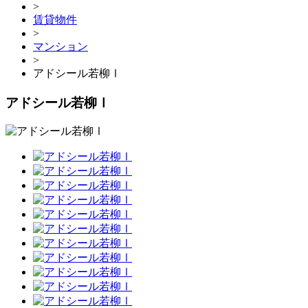
>
賃貸物件
>
マンション
>
アドシール若柳Ⅰ
アドシール若柳Ⅰ