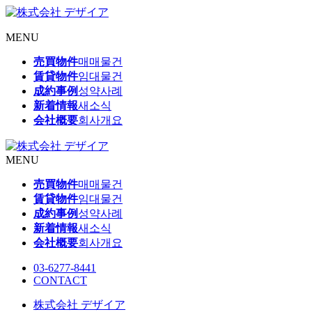
MENU
売買物件
매매물건
賃貸物件
임대물건
成約事例
성약사례
新着情報
새소식
会社概要
회사개요
MENU
売買物件
매매물건
賃貸物件
임대물건
成約事例
성약사례
新着情報
새소식
会社概要
회사개요
03-6277-8441
CONTACT
株式会社 デザイア