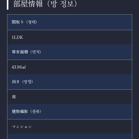
部屋情報（
）
방 정보
間取り（
）
형태
1LDK
専有面積（
）
면적
43.96㎡
向き（
）
방향
南
建物種別（
）
종류
マンション