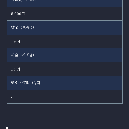
관리비
8,000円
敷金（
）
보증금
1ヶ月
礼金（
）
사례금
1ヶ月
敷引・償却（
）
상각
-