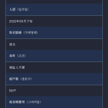
入居（
）
입주일
2022年09月下旬
取引態様（
）
거래형태
貸主
条件（
）
조건
保証人不要
総戸数（
）
총호수
59戸
他初期費用（
）
그외비용