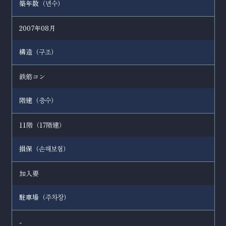
築年数（
）
년수
2007年08月
構造（
）
구조
鉄筋コン
階建（
）
층수
11階（17階建）
損保（
）
손해보험
加入要
駐車場（
）
주차장
-