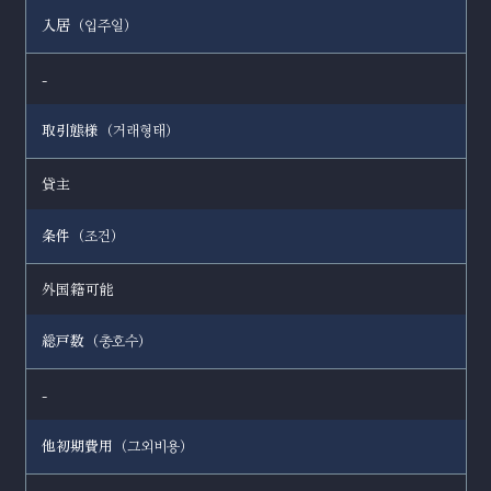
入居（
）
입주일
-
取引態様（
）
거래형태
貸主
条件（
）
조건
外国籍可能
総戸数（
）
총호수
-
他初期費用（
）
그외비용