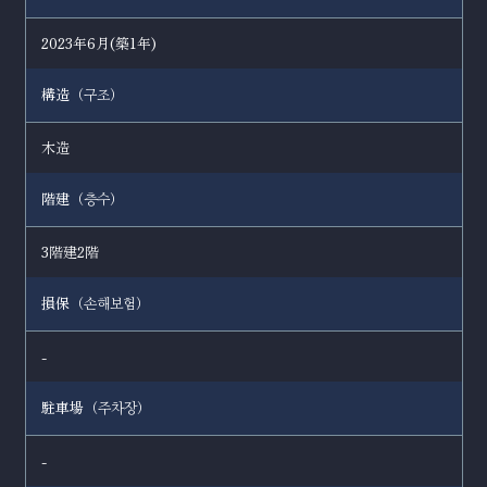
2023年6月(築1年)
構造（
）
구조
木造
階建（
）
층수
3階建2階
損保（
）
손해보험
-
駐車場（
）
주차장
-