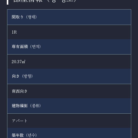
間取り（
）
형태
1R
専有面積（
）
면적
20.37㎡
向き（
）
방향
南西向き
建物種別（
）
종류
アパート
築年数（
）
년수