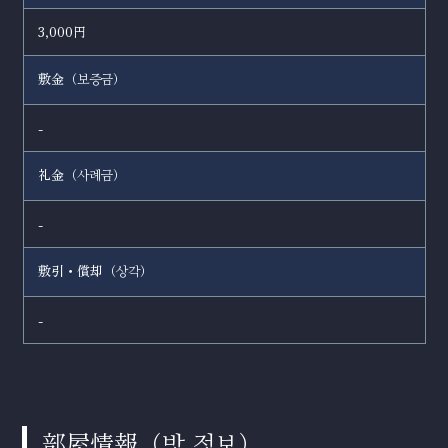
3,000円
敷金（
）
보증금
-
礼金（
）
사례금
-
敷引・償却（
）
상각
-
部屋情報（
）
방 정보