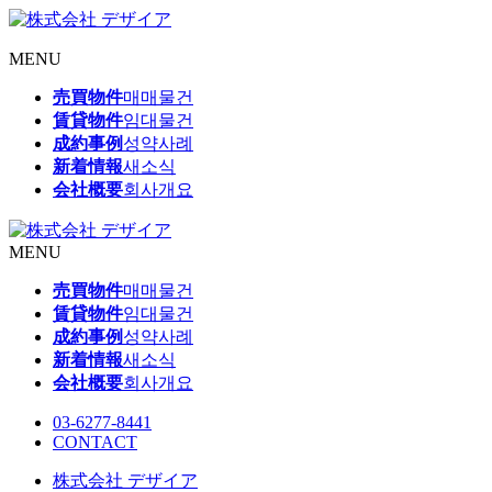
MENU
売買物件
매매물건
賃貸物件
임대물건
成約事例
성약사례
新着情報
새소식
会社概要
회사개요
MENU
売買物件
매매물건
賃貸物件
임대물건
成約事例
성약사례
新着情報
새소식
会社概要
회사개요
03-6277-8441
CONTACT
株式会社 デザイア