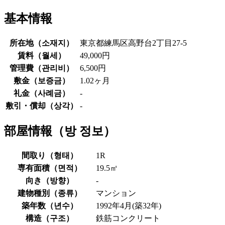
基本情報
所在地（
소재지
）
東京都練馬区高野台2丁目27-5
賃料（
월세
）
49,000円
管理費（
관리비
）
6,500円
敷金（
보증금
）
1.02ヶ月
礼金（
사례금
）
-
敷引・償却（
상각
）
-
部屋情報（
방 정보
）
間取り（
형태
）
1R
専有面積（
면적
）
19.5㎡
向き（
방향
）
-
建物種別（
종류
）
マンション
築年数（
년수
）
1992年4月(築32年)
構造（
구조
）
鉄筋コンクリート