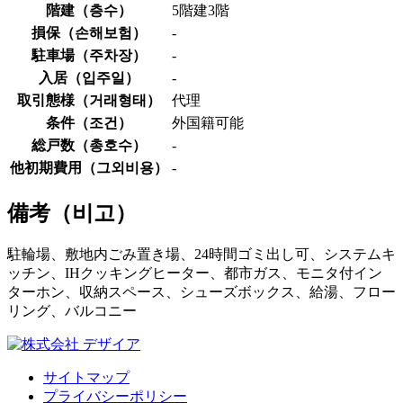
階建（
층수
）
5階建3階
損保（
손해보험
）
-
駐車場（
주차장
）
-
入居（
입주일
）
-
取引態様（
거래형태
）
代理
条件（
조건
）
外国籍可能
総戸数（
총호수
）
-
他初期費用（
그외비용
）
-
備考（
비고
）
駐輪場、敷地内ごみ置き場、24時間ゴミ出し可、システムキ
ッチン、IHクッキングヒーター、都市ガス、モニタ付イン
ターホン、収納スペース、シューズボックス、給湯、フロー
リング、バルコニー
サイトマップ
プライバシーポリシー