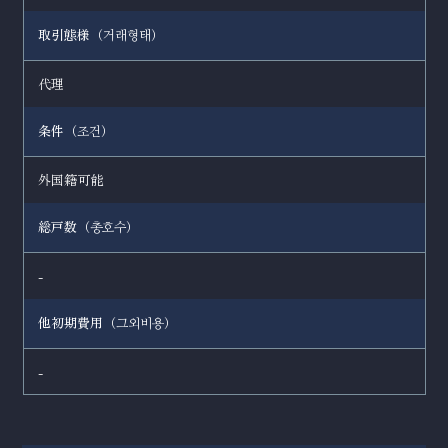
取引態様（
）
거래형태
代理
条件（
）
조건
外国籍可能
総戸数（
）
총호수
-
他初期費用（
）
그외비용
-