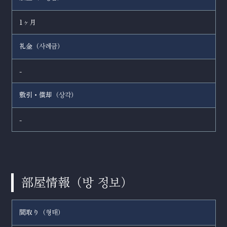
1ヶ月
礼金（
）
사례금
-
敷引・償却（
）
상각
-
部屋情報（
）
방 정보
間取り（
）
형태