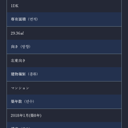
1DK
専有面積（
）
면적
29.36㎡
向き（
）
방향
北東向き
建物種別（
）
종류
マンション
築年数（
）
년수
2018年1月(築8年)