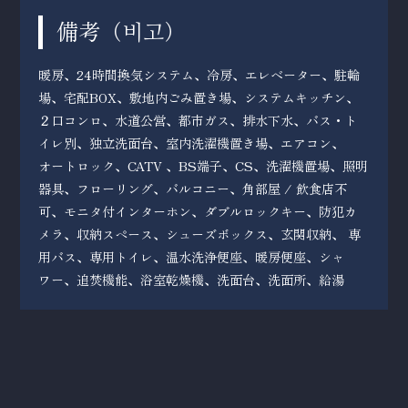
備考（
）
비고
暖房、24時間換気システム、冷房、エレベーター、駐輪
場、宅配BOX、敷地内ごみ置き場、システムキッチン、
２口コンロ、水道公営、都市ガス、排水下水、バス・ト
イレ別、独立洗面台、室内洗濯機置き場、エアコン、
オートロック、CATV 、BS端子、CS、洗濯機置場、照明
器具、フローリング、バルコニー、角部屋 / 飲食店不
可、モニタ付インターホン、ダブルロックキー、防犯カ
メラ、収納スペース、シューズボックス、玄関収納、 専
用バス、専用トイレ、温水洗浄便座、暖房便座、シャ
ワー、追焚機能、浴室乾燥機、洗面台、洗面所、給湯