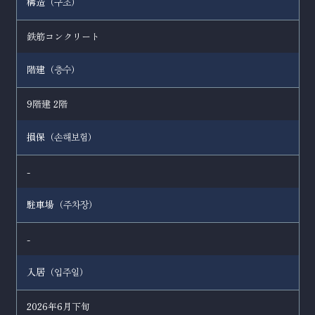
構造（
）
구조
鉄筋コンクリート
階建（
）
층수
9階建 2階
損保（
）
손해보험
-
駐車場（
）
주차장
-
入居（
）
입주일
2026年6月下旬