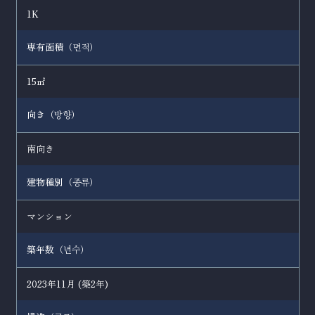
1K
専有面積（
）
면적
15㎡
向き（
）
방향
南向き
建物種別（
）
종류
マンション
築年数（
）
년수
2023年11月 (築2年)