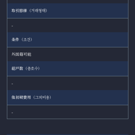
取引態様（
）
거래형태
-
条件（
）
조건
外国籍可能
総戸数（
）
총호수
-
他初期費用（
）
그외비용
-