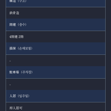
構造（
）
구조
鉄骨造
階建（
）
층수
4階建 2階
損保（
）
손해보험
-
駐車場（
）
주차장
-
入居（
）
입주일
即入居可