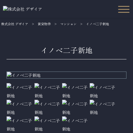
株式会社 デザイア
>
賃貸物件
>
マンション
>
イノベ二子新地
イノベ二子新地