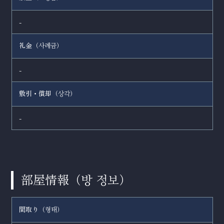
-
礼金（
）
사례금
-
敷引・償却（
）
상각
-
部屋情報（
）
방 정보
間取り（
）
형태