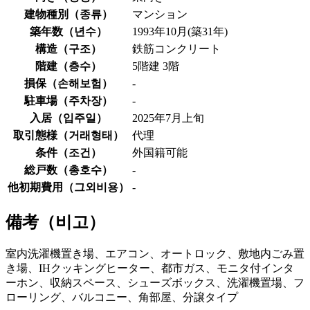
建物種別（
종류
）
マンション
築年数（
년수
）
1993年10月(築31年)
構造（
구조
）
鉄筋コンクリート
階建（
층수
）
5階建 3階
損保（
손해보험
）
-
駐車場（
주차장
）
-
入居（
입주일
）
2025年7月上旬
取引態様（
거래형태
）
代理
条件（
조건
）
外国籍可能
総戸数（
총호수
）
-
他初期費用（
그외비용
）
-
備考（
비고
）
室内洗濯機置き場、エアコン、オートロック、敷地内ごみ置
き場、IHクッキングヒーター、都市ガス、モニタ付インタ
ーホン、収納スペース、シューズボックス、洗濯機置場、フ
ローリング、バルコニー、角部屋、分譲タイプ