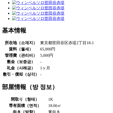
基本情報
所在地（
소재지
）
東京都世田谷区赤堤2丁目18-1
賃料（
월세
）
65,000円
管理費（
관리비
）
5,000円
敷金（
보증금
）
-
礼金（
사례금
）
1ヶ月
敷引・償却（
상각
）
-
部屋情報（
방 정보
）
間取り（
형태
）
1K
専有面積（
면적
）
18.66㎡
向き（
방향
）
東向き