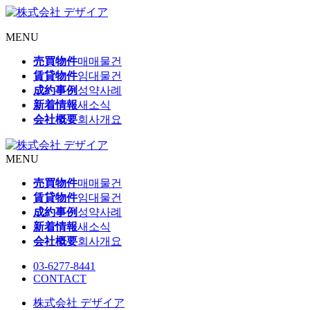
MENU
売買物件
매매물건
賃貸物件
임대물건
成約事例
성약사례
新着情報
새소식
会社概要
회사개요
MENU
売買物件
매매물건
賃貸物件
임대물건
成約事例
성약사례
新着情報
새소식
会社概要
회사개요
03-6277-8441
CONTACT
株式会社 デザイア