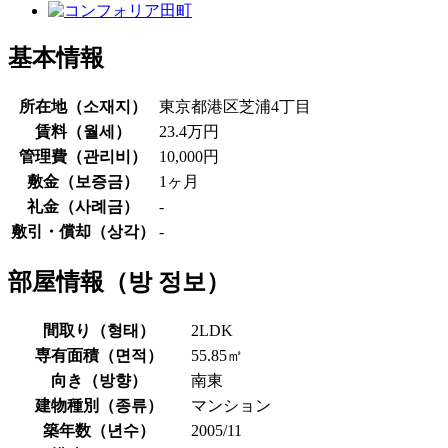
基本情報
所在地（
소재지
）
東京都港区芝浦4丁目
賃料（
월세
）
23.4万円
管理費（
관리비
）
10,000円
敷金（
보증금
）
1ヶ月
礼金（
사례금
）
-
敷引・償却（
상각
）
-
部屋情報（
방 정보
）
間取り（
형태
）
2LDK
専有面積（
면적
）
55.85㎡
向き（
방향
）
南東
建物種別（
종류
）
マンション
築年数（
년수
）
2005/11