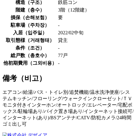
構造（
구조
）
鉄筋コン
階建（
층수
）
3階（12階建）
損保（
손해보험
）
要
駐車場（
주차장
）
-
入居（
입주일
）
2022/02中旬
取引態様（
거래형태
）
貸主
条件（
조건
）
-
総戸数（
총호수
）
77戸
他初期費用（
그외비용
）
-
備考（
비고
）
エアコン/給湯/バス・トイレ別/追焚機能/温水洗浄便座/シス
テムキッチン/フローリング/ウォークインクローゼット/ＴＶ
モニタ付きインターホン/オートロック/エレベーター/宅配ボ
ックス/駐輪場あり/バイク置き場あり/インターネット接続可/
インターネット(あり)/BSアンテナ/CATV/防犯カメラ/24時間
ゴミ出し可