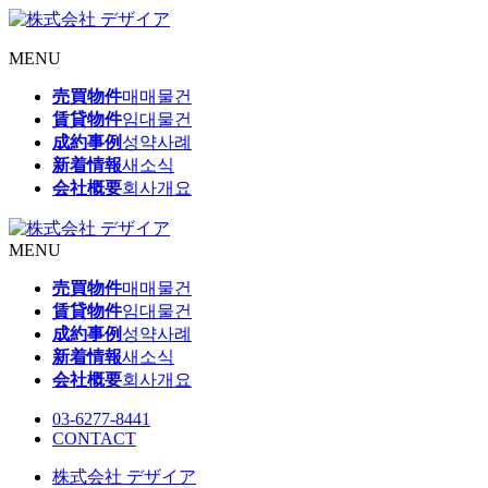
MENU
売買物件
매매물건
賃貸物件
임대물건
成約事例
성약사례
新着情報
새소식
会社概要
회사개요
MENU
売買物件
매매물건
賃貸物件
임대물건
成約事例
성약사례
新着情報
새소식
会社概要
회사개요
03-6277-8441
CONTACT
株式会社 デザイア