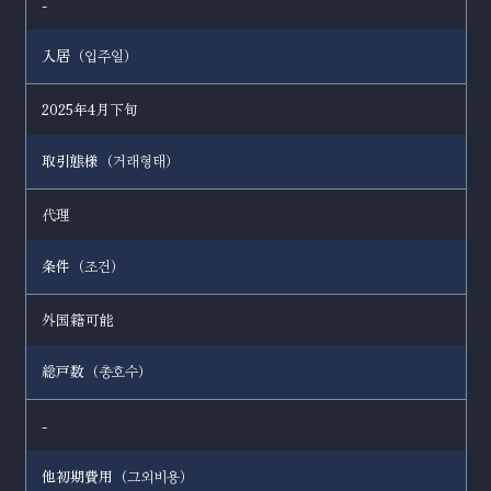
-
入居（
）
입주일
2025年4月下旬
取引態様（
）
거래형태
代理
条件（
）
조건
外国籍可能
総戸数（
）
총호수
-
他初期費用（
）
그외비용