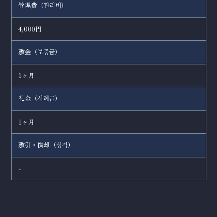
管理費（
）
관리비
4,000円
敷金（
）
보증금
1ヶ月
礼金（
）
사례금
1ヶ月
敷引・償却（
）
상각
-