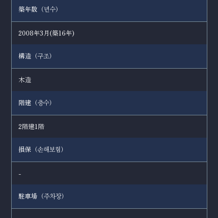
築年数（
）
년수
2008年3月(築16年)
構造（
）
구조
木造
階建（
）
층수
2階建1階
損保（
）
손해보험
-
駐車場（
）
주차장