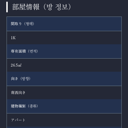
部屋情報（
）
방 정보
間取り（
）
형태
1K
専有面積（
）
면적
26.5㎡
向き（
）
방향
南西向き
建物種別（
）
종류
アパート