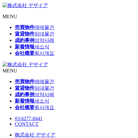
MENU
売買物件
매매물건
賃貸物件
임대물건
成約事例
성약사례
新着情報
새소식
会社概要
회사개요
MENU
売買物件
매매물건
賃貸物件
임대물건
成約事例
성약사례
新着情報
새소식
会社概要
회사개요
03-6277-8441
CONTACT
株式会社 デザイア