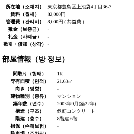
所在地（
소재지
）
東京都豊島区上池袋4丁目36-7
賃料（
월세
）
82,000円
管理費（
관리비
）
8,000円 ( 共益費 )
敷金（
보증금
）
-
礼金（
사례금
）
-
敷引・償却（
상각
）
-
部屋情報（
방 정보
）
間取り（
형태
）
1K
専有面積（
면적
）
21.63㎡
向き（
방향
）
-
建物種別（
종류
）
マンション
築年数（
년수
）
2003年9月(築22年)
構造（
구조
）
鉄筋コンクリート
階建（
층수
）
8階建 6階
損保（
손해보험
）
-
駐車場（
주차장
）
-