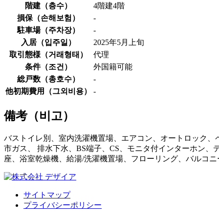
階建（
층수
）
4階建4階
損保（
손해보험
）
-
駐車場（
주차장
）
-
入居（
입주일
）
2025年5月上旬
取引態様（
거래형태
）
代理
条件（
조건
）
外国籍可能
総戸数（
총호수
）
-
他初期費用（
그외비용
）
-
備考（
비고
）
バストイレ別、室内洗濯機置場、エアコン、オートロック、ペ
市ガス、 排水下水、BS端子、CS、モニタ付インターホン
座、浴室乾燥機、給湯/洗濯機置場、フローリング、バルコニ
サイトマップ
プライバシーポリシー