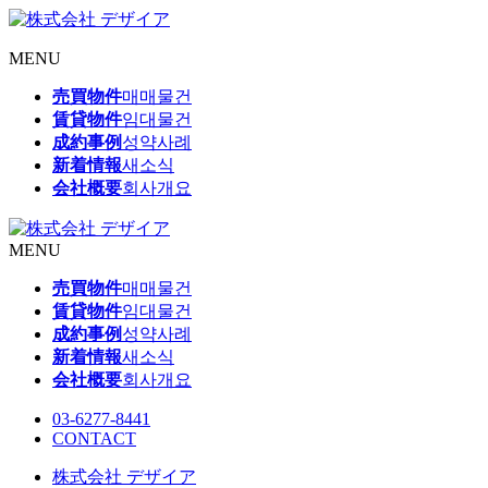
MENU
売買物件
매매물건
賃貸物件
임대물건
成約事例
성약사례
新着情報
새소식
会社概要
회사개요
MENU
売買物件
매매물건
賃貸物件
임대물건
成約事例
성약사례
新着情報
새소식
会社概要
회사개요
03-6277-8441
CONTACT
株式会社 デザイア