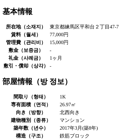
基本情報
所在地（
소재지
）
東京都練馬区平和台２丁目47-7
賃料（
월세
）
77,000円
管理費（
관리비
）
15,000円
敷金（
보증금
）
-
礼金（
사례금
）
1ヶ月
敷引・償却（
상각
）
-
部屋情報（
방 정보
）
間取り（
형태
）
1K
専有面積（
면적
）
26.97㎡
向き（
방향
）
北西向き
建物種別（
종류
）
マンション
築年数（
년수
）
2017年3月(築8年)
構造（
구조
）
鉄筋ブロック