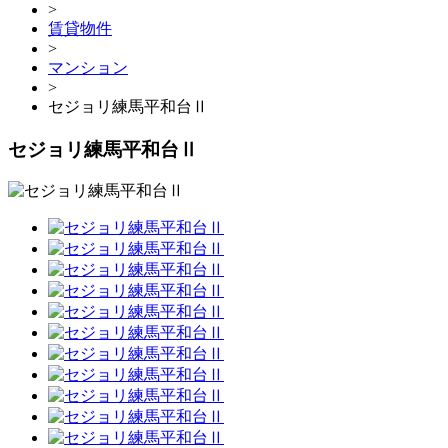
>
賃貸物件
>
マンション
>
セジョリ練馬平和台Ⅱ
セジョリ練馬平和台Ⅱ