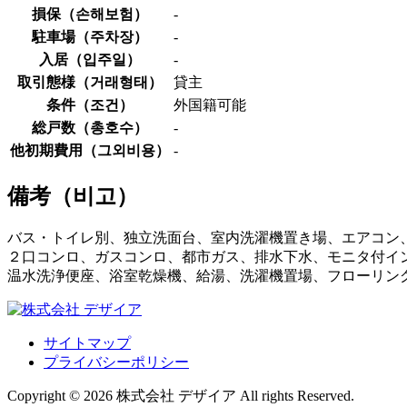
損保（
손해보험
）
-
駐車場（
주차장
）
-
入居（
입주일
）
-
取引態様（
거래형태
）
貸主
条件（
조건
）
外国籍可能
総戸数（
총호수
）
-
他初期費用（
그외비용
）
-
備考（
비고
）
バス・トイレ別、独立洗面台、室内洗濯機置き場、エアコン、
２口コンロ、ガスコンロ、都市ガス、排水下水、モニタ付イ
温水洗浄便座、浴室乾燥機、給湯、洗濯機置場、フローリン
サイトマップ
プライバシーポリシー
Copyright © 2026 株式会社 デザイア All rights Reserved.