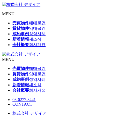
MENU
売買物件
매매물건
賃貸物件
임대물건
成約事例
성약사례
新着情報
새소식
会社概要
회사개요
MENU
売買物件
매매물건
賃貸物件
임대물건
成約事例
성약사례
新着情報
새소식
会社概要
회사개요
03-6277-8441
CONTACT
株式会社 デザイア