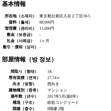
基本情報
所在地（
소재지
）
東京都台東区入谷２丁目39-5
賃料（
월세
）
88,000円
管理費（
관리비
）
15,000円
敷金（
보증금
）
-
礼金（
사례금
）
1ヶ月
敷引・償却（
상각
）
-
部屋情報（
방 정보
）
間取り（
형태
）
1K
専有面積（
면적
）
27.74㎡
向き（
방향
）
西向き
建物種別（
종류
）
マンション
築年数（
년수
）
2017年5月(築8年)
構造（
구조
）
鉄筋コンクリート
階建（
층수
）
8階建 2階