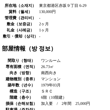
所在地（
소재지
）
東京都港区赤坂９丁目 6-29
賃料（
월세
）
130,000円
管理費（
관리비
）
-
敷金（
보증금
）
2ヶ月
礼金（
사례금
）
1ヶ月
敷引・償却（
상각
）
-
部屋情報（
방 정보
）
間取り（
형태
）
ワンルーム
専有面積（
면적
）
26.73㎡
向き（
방향
）
南西向き
建物種別（
종류
）
マンション
築年数（
년수
）
1979年03月
構造（
구조
）
ＳＲＣ
階建（
층수
）
6階（10階建）
損保（
손해보험
）
加入要 / 2年間 25,000円
駐車場（
주차장
）
-