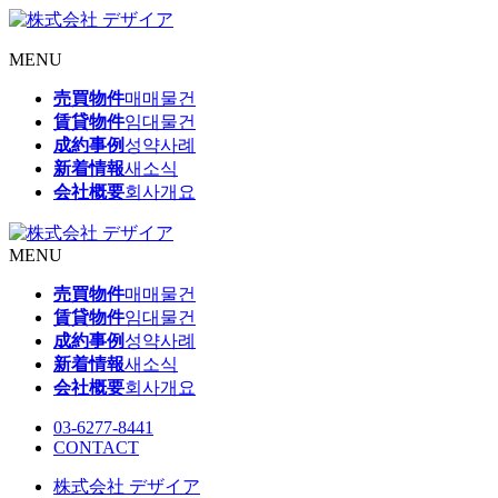
MENU
売買物件
매매물건
賃貸物件
임대물건
成約事例
성약사례
新着情報
새소식
会社概要
회사개요
MENU
売買物件
매매물건
賃貸物件
임대물건
成約事例
성약사례
新着情報
새소식
会社概要
회사개요
03-6277-8441
CONTACT
株式会社 デザイア