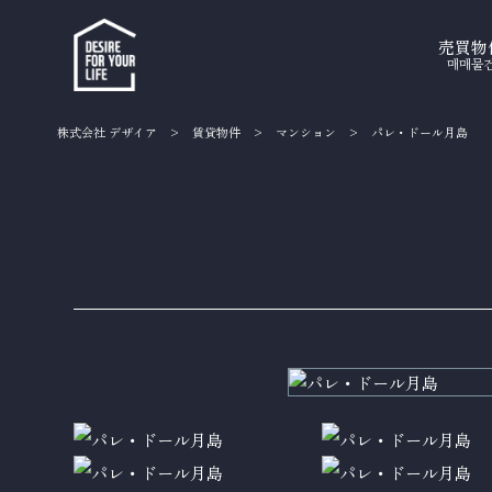
売買物
매매물
株式会社 デザイア
>
賃貸物件
>
マンション
>
パレ・ドール月島