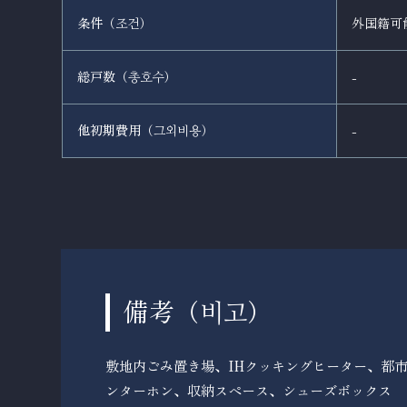
条件（
）
外国籍可
조건
総戸数（
）
-
총호수
他初期費用（
）
-
그외비용
備考（
）
비고
敷地内ごみ置き場、IHクッキングヒーター、都
ンターホン、収納スペース、シューズボックス