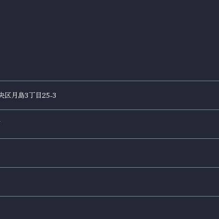
区月島3丁目25-3
円