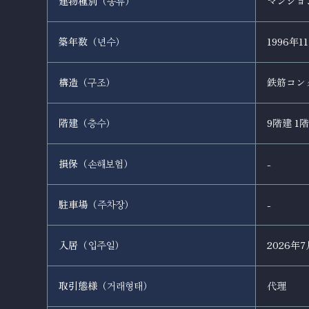
建物種別（
）
マンショ
종류
築年数（
）
1996年1
년수
構造（
）
鉄筋コン
구조
階建（
）
9階建 1階
층수
損保（
）
-
손해보험
駐車場（
）
-
주차장
入居（
）
2026年
입주일
取引態様（
）
代理
거래형태