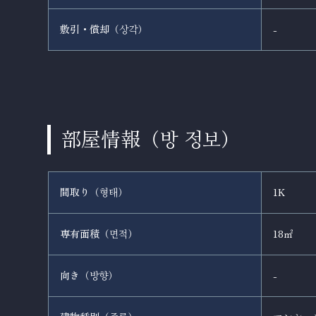
敷引・償却（
）
-
상각
部屋情報（
）
방 정보
間取り（
）
1K
형태
専有面積（
）
18㎡
면적
向き（
）
-
방향