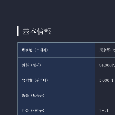
基本情報
所在地（
）
東京都中央
소재지
賃料（
）
84,000
월세
管理費（
）
5,000円
관리비
敷金（
）
-
보증금
礼金（
）
1ヶ月
사례금