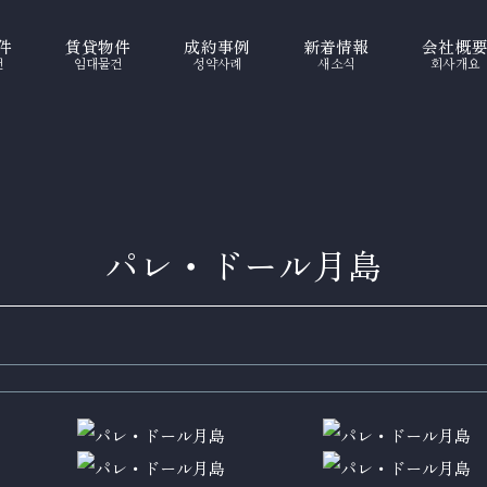
件
賃貸物件
成約事例
新着情報
会社概
건
임대물건
성약사례
새소식
회사개요
パレ・ドール月島