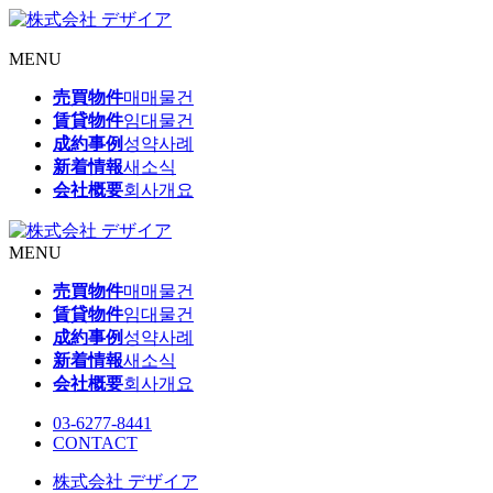
MENU
売買物件
매매물건
賃貸物件
임대물건
成約事例
성약사례
新着情報
새소식
会社概要
회사개요
MENU
売買物件
매매물건
賃貸物件
임대물건
成約事例
성약사례
新着情報
새소식
会社概要
회사개요
03-6277-8441
CONTACT
株式会社 デザイア