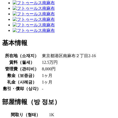
基本情報
所在地（
소재지
）
東京都港区南麻布２丁目2-16
賃料（
월세
）
12.5万円
管理費（
관리비
）
8,000円
敷金（
보증금
）
1ヶ月
礼金（
사례금
）
1ヶ月
敷引・償却（
상각
）
-
部屋情報（
방 정보
）
間取り（
형태
）
1K