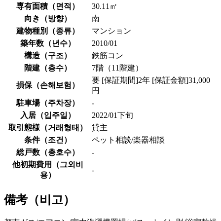
専有面積（
면적
）
30.11㎡
向き（
방향
）
南
建物種別（
종류
）
マンション
築年数（
년수
）
2010/01
構造（
구조
）
鉄筋コン
階建（
층수
）
7階（11階建）
要 [保証期間]2年 [保証金額]31,000
損保（
손해보험
）
円
駐車場（
주차장
）
-
入居（
입주일
）
2022/01下旬
取引態様（
거래형태
）
貸主
条件（
조건
）
ペット相談/楽器相談
総戸数（
총호수
）
-
他初期費用（
그외비
-
용
）
備考（
비고
）