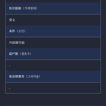
取引態様（
）
거래형태
貸主
条件（
）
조건
外国籍可能
総戸数（
）
총호수
-
他初期費用（
）
그외비용
-