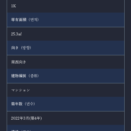
1K
専有面積（
）
면적
25.3㎡
向き（
）
방향
南西向き
建物種別（
）
종류
マンション
築年数（
）
년수
2022年3月(築4年)