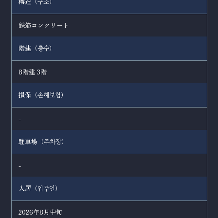
構造（
）
구조
鉄筋コンクリート
階建（
）
층수
8階建 3階
損保（
）
손해보험
-
駐車場（
）
주차장
-
入居（
）
입주일
2026年8月中旬