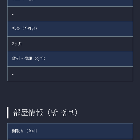
-
礼金（
）
사례금
2ヶ月
敷引・償却（
）
상각
-
部屋情報（
）
방 정보
間取り（
）
형태