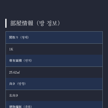
部屋情報（
）
방 정보
間取り（
）
형태
1K
専有面積（
）
면적
25.62㎡
向き（
）
방향
北向き
建物種別（
）
종류