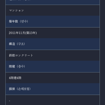
マンション
築年数（
）
년수
2011年11月(築13年)
構造（
）
구조
鉄筋コンクリート
階建（
）
층수
4階建4階
損保（
）
손해보험
-