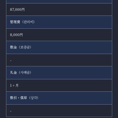
87,000円
管理費（
）
관리비
8,000円
敷金（
）
보증금
-
礼金（
）
사례금
1ヶ月
敷引・償却（
）
상각
-