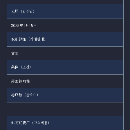
入居（
）
입주일
2025年1月15日
取引態様（
）
거래형태
貸主
条件（
）
조건
外国籍可能
総戸数（
）
총호수
-
他初期費用（
）
그외비용