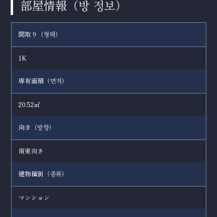
部屋情報（
）
방 정보
間取り（
）
형태
1K
専有面積（
）
면적
20.52㎡
向き（
）
방향
南東向き
建物種別（
）
종류
マンション