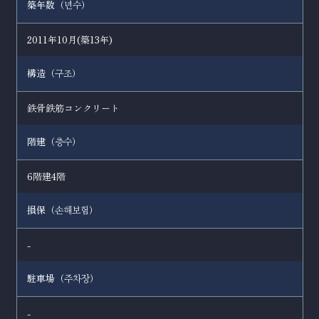
築年数（
）
년수
2011年10月(築13年)
構造（
）
구조
鉄骨鉄筋コンクリート
階建（
）
층수
6階建4階
損保（
）
손해보험
-
駐車場（
）
주차장
-