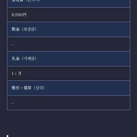
관리비
8,000円
敷金（
）
보증금
-
礼金（
）
사례금
1ヶ月
敷引・償却（
）
상각
-