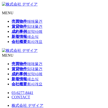
MENU
売買物件
매매물건
賃貸物件
임대물건
成約事例
성약사례
新着情報
새소식
会社概要
회사개요
MENU
売買物件
매매물건
賃貸物件
임대물건
成約事例
성약사례
新着情報
새소식
会社概要
회사개요
03-6277-8441
CONTACT
株式会社 デザイア