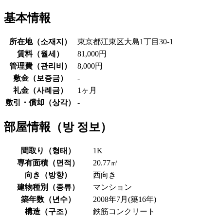
基本情報
所在地（
소재지
）
東京都江東区大島1丁目30-1
賃料（
월세
）
81,000円
管理費（
관리비
）
8,000円
敷金（
보증금
）
-
礼金（
사례금
）
1ヶ月
敷引・償却（
상각
）
-
部屋情報（
방 정보
）
間取り（
형태
）
1K
専有面積（
면적
）
20.77㎡
向き（
방향
）
西向き
建物種別（
종류
）
マンション
築年数（
년수
）
2008年7月(築16年)
構造（
구조
）
鉄筋コンクリート