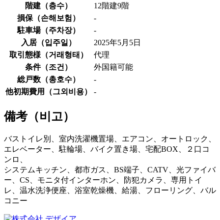
階建（
층수
）
12階建9階
損保（
손해보험
）
-
駐車場（
주차장
）
-
入居（
입주일
）
2025年5月5日
取引態様（
거래형태
）
代理
条件（
조건
）
外国籍可能
総戸数（
총호수
）
-
他初期費用（
그외비용
）
-
備考（
비고
）
バストイレ別、室内洗濯機置場、エアコン、オートロック、
エレベーター、駐輪場、バイク置き場、宅配BOX、２口コ
ンロ、
システムキッチン、都市ガス、BS端子、CATV、光ファイバ
ー、CS、モニタ付インターホン、防犯カメラ、専用トイ
レ、温水洗浄便座、浴室乾燥機、給湯、フローリング、バル
コニー