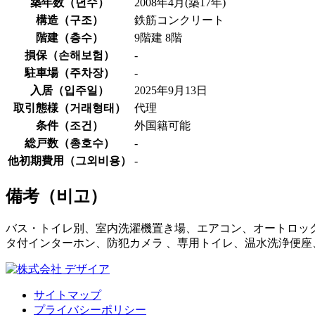
築年数（
년수
）
2008年4月(築17年)
構造（
구조
）
鉄筋コンクリート
階建（
층수
）
9階建 8階
損保（
손해보험
）
-
駐車場（
주차장
）
-
入居（
입주일
）
2025年9月13日
取引態様（
거래형태
）
代理
条件（
조건
）
外国籍可能
総戸数（
총호수
）
-
他初期費用（
그외비용
）
-
備考（
비고
）
バス・トイレ別、室内洗濯機置き場、エアコン、オートロック
タ付インターホン、防犯カメラ 、専用トイレ、温水洗浄便座
サイトマップ
プライバシーポリシー