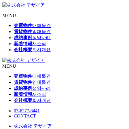
MENU
売買物件
매매물건
賃貸物件
임대물건
成約事例
성약사례
新着情報
새소식
会社概要
회사개요
MENU
売買物件
매매물건
賃貸物件
임대물건
成約事例
성약사례
新着情報
새소식
会社概要
회사개요
03-6277-8441
CONTACT
株式会社 デザイア