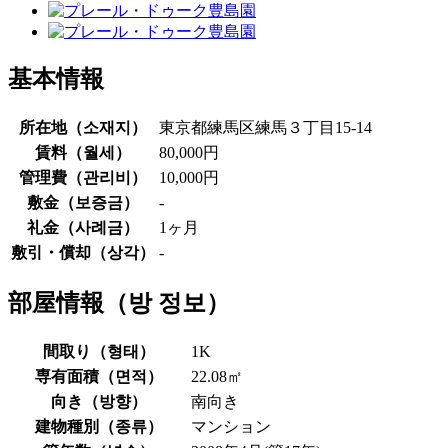
基本情報
所在地（
소재지
）
東京都練馬区練馬３丁目15-14
賃料（
월세
）
80,000円
管理費（
관리비
）
10,000円
敷金（
보증금
）
-
礼金（
사례금
）
1ヶ月
敷引・償却（
상각
）
-
部屋情報（
방 정보
）
間取り（
형태
）
1K
専有面積（
면적
）
22.08㎡
向き（
방향
）
南向き
建物種別（
종류
）
マンション