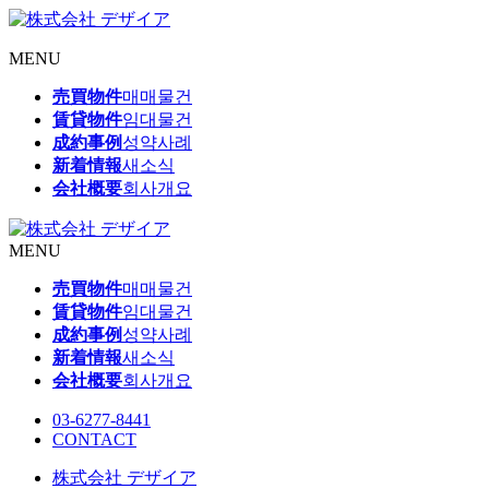
MENU
売買物件
매매물건
賃貸物件
임대물건
成約事例
성약사례
新着情報
새소식
会社概要
회사개요
MENU
売買物件
매매물건
賃貸物件
임대물건
成約事例
성약사례
新着情報
새소식
会社概要
회사개요
03-6277-8441
CONTACT
株式会社 デザイア