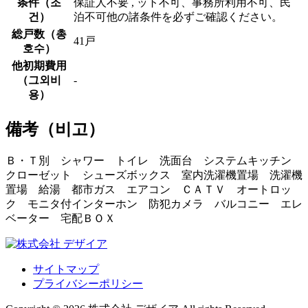
条件（
조
保証人不要 , ット不可、事務所利用不可、民
건
）
泊不可他の諸条件を必ずご確認ください。
総戸数（
총
41戸
호수
）
他初期費用
（
그외비
-
용
）
備考（
비고
）
Ｂ・Ｔ別 シャワー トイレ 洗面台 システムキッチン
クローゼット シューズボックス 室内洗濯機置場 洗濯機
置場 給湯 都市ガス エアコン ＣＡＴＶ オートロッ
ク モニタ付インターホン 防犯カメラ バルコニー エレ
ベーター 宅配ＢＯＸ
サイトマップ
プライバシーポリシー