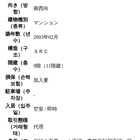
向き（
방
南西向
향
）
建物種別
マンション
（
종류
）
築年数（
년
2003年02月
수
）
構造（
구
ＳＲＣ
조
）
階建（
층
9階（11階建）
수
）
損保（
손해
加入要
보험
）
駐車場（
주
-
차장
）
入居（
입주
空室 / 即時
일
）
取引態様
（
거래형
代理
태
）