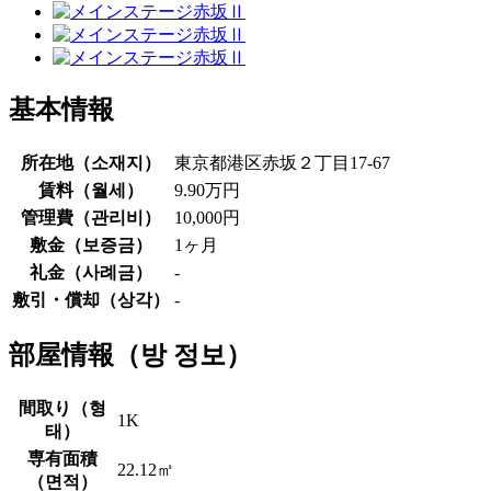
基本情報
所在地（
소재지
）
東京都港区赤坂２丁目17-67
賃料（
월세
）
9.90万円
管理費（
관리비
）
10,000円
敷金（
보증금
）
1ヶ月
礼金（
사례금
）
-
敷引・償却（
상각
）
-
部屋情報（
방 정보
）
間取り（
형
1K
태
）
専有面積
22.12㎡
（
면적
）