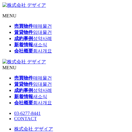
MENU
売買物件
매매물건
賃貸物件
임대물건
成約事例
성약사례
新着情報
새소식
会社概要
회사개요
MENU
売買物件
매매물건
賃貸物件
임대물건
成約事例
성약사례
新着情報
새소식
会社概要
회사개요
03-6277-8441
CONTACT
株式会社 デザイア