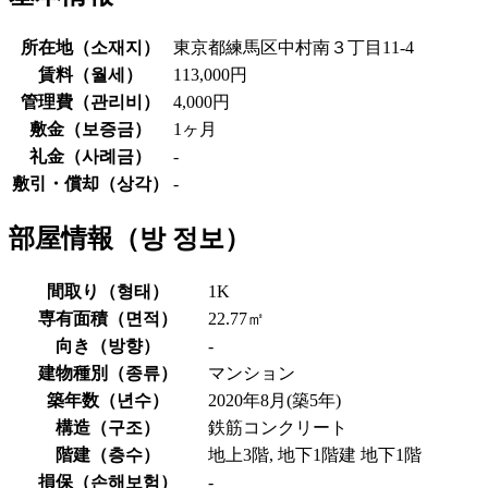
所在地（
소재지
）
東京都練馬区中村南３丁目11-4
賃料（
월세
）
113,000円
管理費（
관리비
）
4,000円
敷金（
보증금
）
1ヶ月
礼金（
사례금
）
-
敷引・償却（
상각
）
-
部屋情報（
방 정보
）
間取り（
형태
）
1K
専有面積（
면적
）
22.77㎡
向き（
방향
）
-
建物種別（
종류
）
マンション
築年数（
년수
）
2020年8月(築5年)
構造（
구조
）
鉄筋コンクリート
階建（
층수
）
地上3階, 地下1階建 地下1階
損保（
손해보험
）
-