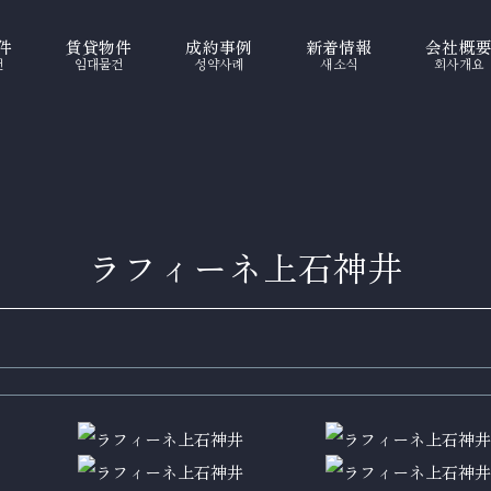
件
賃貸物件
成約事例
新着情報
会社概
건
임대물건
성약사례
새소식
회사개요
ラフィーネ上石神井