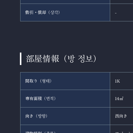
敷引・償却（
）
-
상각
部屋情報（
）
방 정보
間取り（
）
1K
형태
専有面積（
）
14㎡
면적
向き（
）
西向き
방향