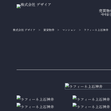
売買物
매매물
株式会社 デザイア
>
賃貸物件
>
マンション
>
ラフィーネ上石神井