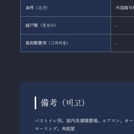
条件（
）
外国籍可
조건
総戸数（
）
-
총호수
他初期費用（
）
-
그외비용
備考（
）
비고
バストイレ別、室内洗濯機置場、エアコン、オー
ローリング、角部屋