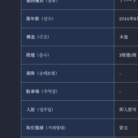
建物種別（
）
アパート
종류
築年数（
）
2016年8
년수
構造（
）
木造
구조
階建（
）
3階建1階
층수
損保（
）
-
손해보험
駐車場（
）
-
주차장
入居（
）
即入居可
입주일
取引態様（
）
貸主
거래형태