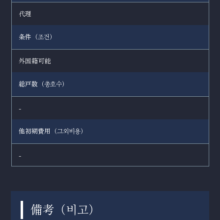
代理
条件（
）
조건
外国籍可能
総戸数（
）
총호수
-
他初期費用（
）
그외비용
-
備考（
）
비고