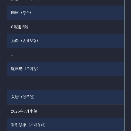
階建（
）
층수
6階建 2階
損保（
）
손해보험
-
駐車場（
）
주차장
-
入居（
）
입주일
2026年7月中旬
取引態様（
）
거래형태