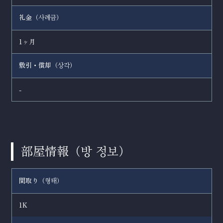
礼金（
）
사례금
1ヶ月
敷引・償却（
）
상각
-
部屋情報（
）
방 정보
間取り（
）
형태
1K