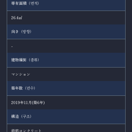
専有面積（
）
면적
26.4㎡
向き（
）
방향
-
建物種別（
）
종류
マンション
築年数（
）
년수
2019年11月(築6年)
構造（
）
구조
鉄筋コンクリート