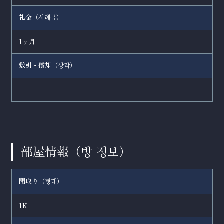
礼金（
）
사례금
1ヶ月
敷引・償却（
）
상각
-
部屋情報（
）
방 정보
間取り（
）
형태
1K