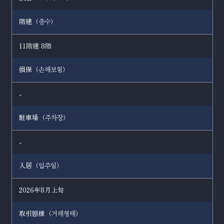
階建（
）
층수
11階建 8階
損保（
）
손해보험
-
駐車場（
）
주차장
-
入居（
）
입주일
2026年8月上旬
取引態様（
）
거래형태