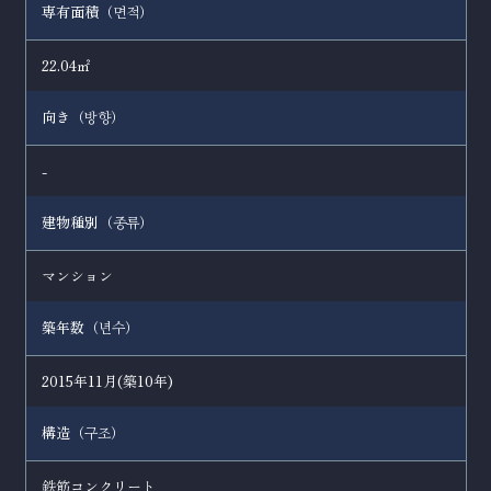
専有面積（
）
면적
22.04㎡
向き（
）
방향
-
建物種別（
）
종류
マンション
築年数（
）
년수
2015年11月(築10年)
構造（
）
구조
鉄筋コンクリート