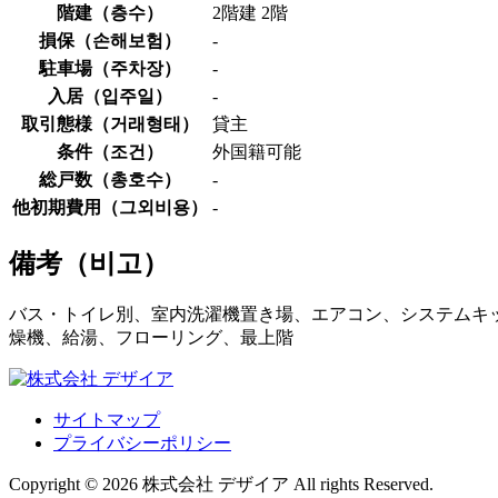
階建（
층수
）
2階建 2階
損保（
손해보험
）
-
駐車場（
주차장
）
-
入居（
입주일
）
-
取引態様（
거래형태
）
貸主
条件（
조건
）
外国籍可能
総戸数（
총호수
）
-
他初期費用（
그외비용
）
-
備考（
비고
）
バス・トイレ別、室内洗濯機置き場、エアコン、システムキッ
燥機、給湯、フローリング、最上階
サイトマップ
プライバシーポリシー
Copyright © 2026 株式会社 デザイア All rights Reserved.