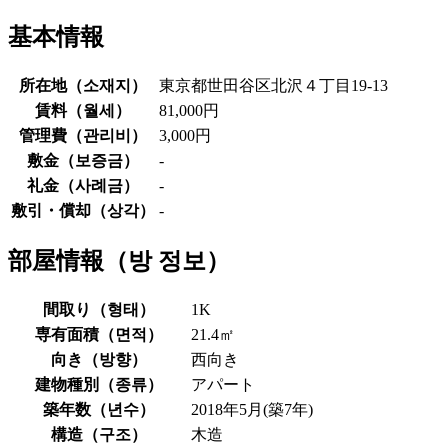
基本情報
所在地（
소재지
）
東京都世田谷区北沢４丁目19-13
賃料（
월세
）
81,000円
管理費（
관리비
）
3,000円
敷金（
보증금
）
-
礼金（
사례금
）
-
敷引・償却（
상각
）
-
部屋情報（
방 정보
）
間取り（
형태
）
1K
専有面積（
면적
）
21.4㎡
向き（
방향
）
西向き
建物種別（
종류
）
アパート
築年数（
년수
）
2018年5月(築7年)
構造（
구조
）
木造