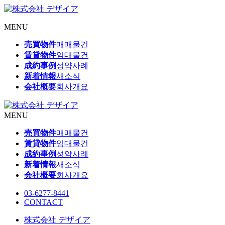
MENU
売買物件
매매물건
賃貸物件
임대물건
成約事例
성약사례
新着情報
새소식
会社概要
회사개요
MENU
売買物件
매매물건
賃貸物件
임대물건
成約事例
성약사례
新着情報
새소식
会社概要
회사개요
03-6277-8441
CONTACT
株式会社 デザイア