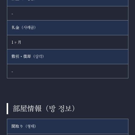
-
礼金（
）
사례금
1ヶ月
敷引・償却（
）
상각
-
部屋情報（
）
방 정보
間取り（
）
형태