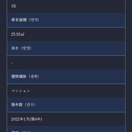
1K
専有面積（
）
면적
25.92㎡
向き（
）
방향
-
建物種別（
）
종류
マンション
築年数（
）
년수
2022年1月(築4年)