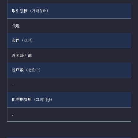
取引態様（
）
거래형태
代理
条件（
）
조건
外国籍可能
総戸数（
）
총호수
-
他初期費用（
）
그외비용
-