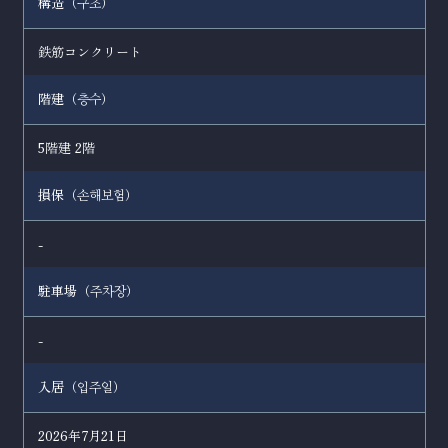
構造（
）
구조
鉄筋コンクリート
階建（
）
층수
5階建 2階
損保（
）
손해보험
-
駐車場（
）
주차장
-
入居（
）
입주일
2026年7月21日