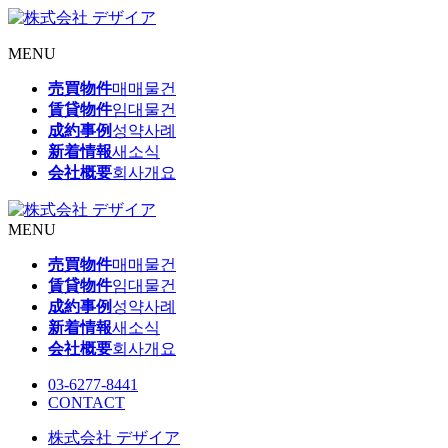
MENU
売買物件
매매물건
賃貸物件
임대물건
成約事例
성약사례
新着情報
새소식
会社概要
회사개요
MENU
売買物件
매매물건
賃貸物件
임대물건
成約事例
성약사례
新着情報
새소식
会社概要
회사개요
03-6277-8441
CONTACT
株式会社 デザイア