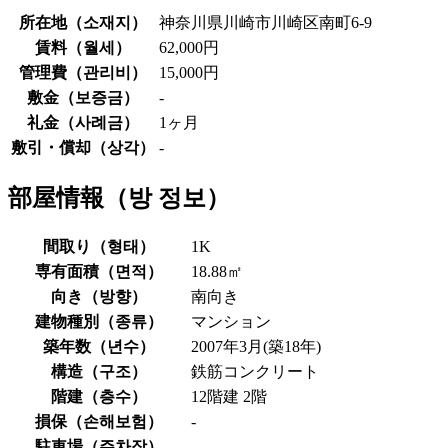
所在地（
소재지
）
神奈川県川崎市川崎区南町6-9
賃料（
월세
）
62,000円
管理費（
관리비
）
15,000円
敷金（
보증금
）
-
礼金（
사례금
）
1ヶ月
敷引・償却（
상각
）
-
部屋情報（
방 정보
）
間取り（
형태
）
1K
専有面積（
면적
）
18.88㎡
向き（
방향
）
南向き
建物種別（
종류
）
マンション
築年数（
년수
）
2007年3月(築18年)
構造（
구조
）
鉄筋コンクリート
階建（
층수
）
12階建 2階
損保（
손해보험
）
-
駐車場（
주차장
）
-