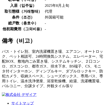
入居（
입주일
）
2025年8月上旬
取引態様（
거래형태
）
代理
条件（
조건
）
外国籍可能
総戸数（
총호수
）
-
他初期費用（
그외비용
）
-
備考（
비고
）
バス・トイレ別、室内洗濯機置き場、エアコン、オートロッ
ク、ペット相談可、24時間換気システム、エレベーター、宅
配BOX、敷地内ごみ置き場、システムキッチン、２口コン
ロ、ガスコンロ、都市ガス、排水下水、BS端子、CS、モニ
タ付インターホン、ディンプルキー、ダブルロックキー、防
犯カメラ、収納スペース、シューズボックス、専用バス、専
用トイレ、温水洗浄便座、浴室乾燥機、給湯、洗濯機置場、
バルコニー、分譲タイプ、外観タイル張り
サイトマップ