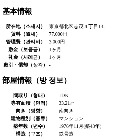
基本情報
所在地（
소재지
）
東京都北区志茂４丁目13-1
賃料（
월세
）
77,000円
管理費（
관리비
）
3,000円
敷金（
보증금
）
1ヶ月
礼金（
사례금
）
1ヶ月
敷引・償却（
상각
）
-
部屋情報（
방 정보
）
間取り（
형태
）
1DK
専有面積（
면적
）
33.21㎡
向き（
방향
）
南向き
建物種別（
종류
）
マンション
築年数（
년수
）
1976年11月(築48年)
構造（
구조
）
鉄骨造