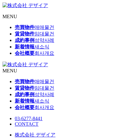
MENU
売買物件
매매물건
賃貸物件
임대물건
成約事例
성약사례
新着情報
새소식
会社概要
회사개요
MENU
売買物件
매매물건
賃貸物件
임대물건
成約事例
성약사례
新着情報
새소식
会社概要
회사개요
03-6277-8441
CONTACT
株式会社 デザイア