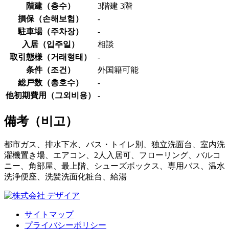
階建（
층수
）
3階建 3階
損保（
손해보험
）
-
駐車場（
주차장
）
-
入居（
입주일
）
相談
取引態様（
거래형태
）
-
条件（
조건
）
外国籍可能
総戸数（
총호수
）
-
他初期費用（
그외비용
）
-
備考（
비고
）
都市ガス、排水下水、バス・トイレ別、独立洗面台、室内洗
濯機置き場、エアコン、2人入居可、フローリング、バルコ
ニー、角部屋、最上階、シューズボックス、専用バス、温水
洗浄便座、洗髪洗面化粧台、給湯
サイトマップ
プライバシーポリシー