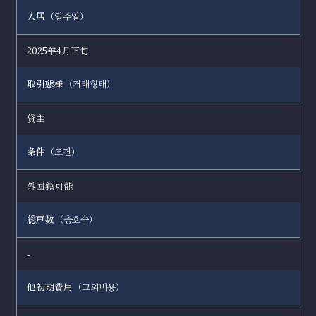
入居（
）
입주일
2025年4月下旬
取引態様（
）
거래형태
貸主
条件（
）
조건
外国籍可能
総戸数（
）
총호수
-
他初期費用（
）
그외비용