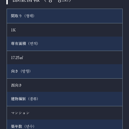
間取り（
）
형태
1K
専有面積（
）
면적
17.25㎡
向き（
）
방향
西向き
建物種別（
）
종류
マンション
築年数（
）
년수