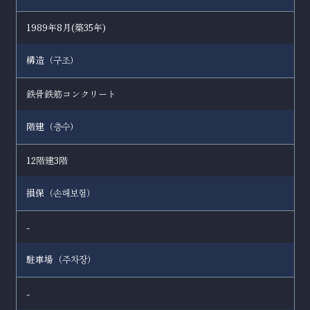
1989年8月(築35年)
構造（
）
구조
鉄骨鉄筋コンクリート
階建（
）
층수
12階建3階
損保（
）
손해보험
-
駐車場（
）
주차장
-