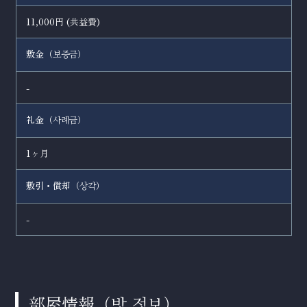
11,000円 (共益費)
敷金（
）
보증금
-
礼金（
）
사례금
1ヶ月
敷引・償却（
）
상각
-
部屋情報（
）
방 정보