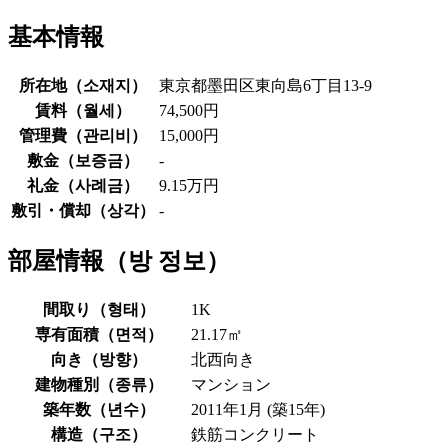
基本情報
所在地（
소재지
）
東京都墨田区東向島6丁目13-9
賃料（
월세
）
74,500円
管理費（
관리비
）
15,000円
敷金（
보증금
）
-
礼金（
사례금
）
9.15万円
敷引・償却（
상각
）
-
部屋情報（
방 정보
）
間取り（
형태
）
1K
専有面積（
면적
）
21.17㎡
向き（
방향
）
北西向き
建物種別（
종류
）
マンション
築年数（
년수
）
2011年1月 (築15年)
構造（
구조
）
鉄筋コンクリート