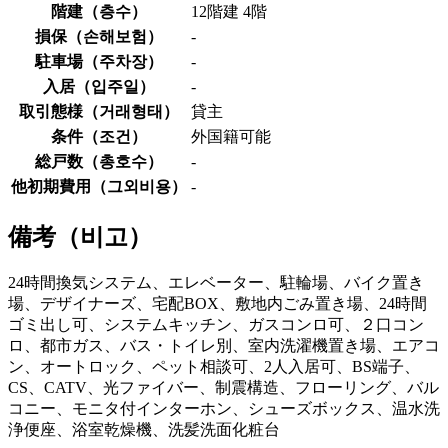
階建（
층수
）
12階建 4階
損保（
손해보험
）
-
駐車場（
주차장
）
-
入居（
입주일
）
-
取引態様（
거래형태
）
貸主
条件（
조건
）
外国籍可能
総戸数（
총호수
）
-
他初期費用（
그외비용
）
-
備考（
비고
）
24時間換気システム、エレベーター、駐輪場、バイク置き
場、デザイナーズ、宅配BOX、敷地内ごみ置き場、24時間
ゴミ出し可、システムキッチン、ガスコンロ可、２口コン
ロ、都市ガス、バス・トイレ別、室内洗濯機置き場、エアコ
ン、オートロック、ペット相談可、2人入居可、BS端子、
CS、CATV、光ファイバー、制震構造、フローリング、バル
コニー、モニタ付インターホン、シューズボックス、温水洗
浄便座、浴室乾燥機、洗髪洗面化粧台