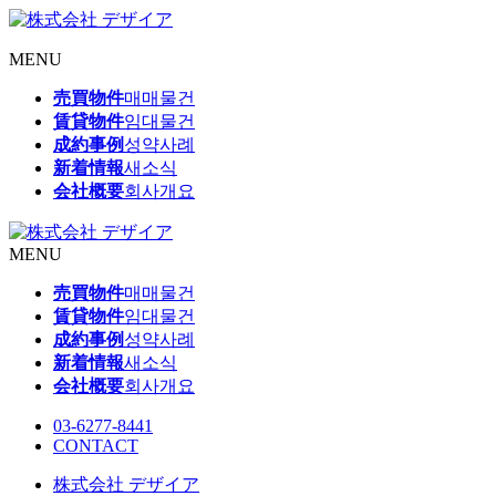
MENU
売買物件
매매물건
賃貸物件
임대물건
成約事例
성약사례
新着情報
새소식
会社概要
회사개요
MENU
売買物件
매매물건
賃貸物件
임대물건
成約事例
성약사례
新着情報
새소식
会社概要
회사개요
03-6277-8441
CONTACT
株式会社 デザイア