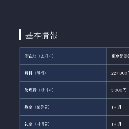
基本情報
所在地（
）
東京都港
소재지
賃料（
）
227,000
월세
管理費（
）
3,000円
관리비
敷金（
）
1ヶ月
보증금
礼金（
）
1ヶ月
사례금