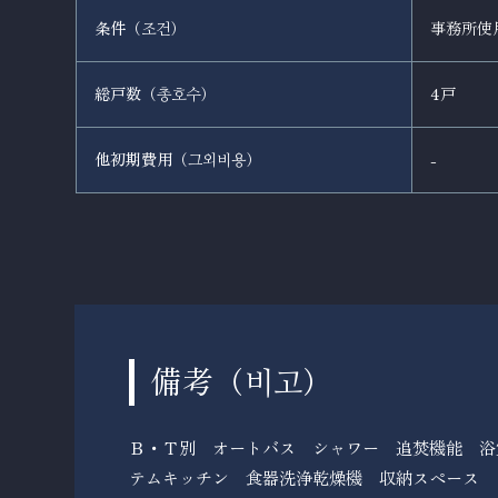
条件（
）
事務所使
조건
総戸数（
）
4戸
총호수
他初期費用（
）
-
그외비용
備考（
）
비고
Ｂ・Ｔ別 オートバス シャワー 追焚機能 浴
テムキッチン 食器洗浄乾燥機 収納スペース 