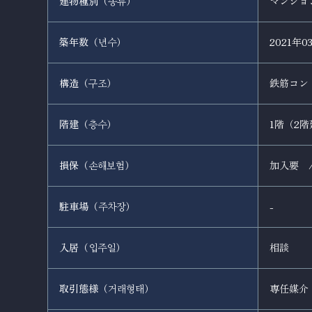
建物種別（
）
マンショ
종류
築年数（
）
2021年0
년수
構造（
）
鉄筋コン
구조
階建（
）
1階（2階
층수
損保（
）
加入要 
손해보험
駐車場（
）
-
주차장
入居（
）
相談
입주일
取引態様（
）
専任媒介
거래형태