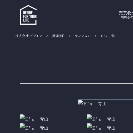
売買物
매매물
株式会社 デザイア
>
賃貸物件
>
マンション
>
Ｅ’ｓ 青山