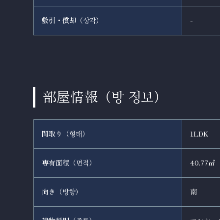
敷引・償却（
）
-
상각
部屋情報（
）
방 정보
間取り（
）
1LDK
형태
専有面積（
）
40.77㎡
면적
向き（
）
南
방향