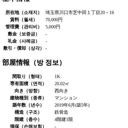
所在地（
소재지
）
埼玉県川口市芝中田１丁目20－16
賃料（
월세
）
70,000円
管理費（
관리비
）
5,000円
敷金（
보증금
）
-
礼金（
사례금
）
-
敷引・償却（
상각
）
-
部屋情報（
방 정보
）
間取り（
형태
）
1K
専有面積（
면적
）
20.02㎡
向き（
방향
）
西向き
建物種別（
종류
）
マンション
築年数（
년수
）
2019年6月(築5年)
構造（
구조
）
鉄骨造
階建（
층수
）
4階建1階
損保（
손해보험
）
-