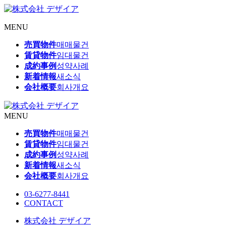
MENU
売買物件
매매물건
賃貸物件
임대물건
成約事例
성약사례
新着情報
새소식
会社概要
회사개요
MENU
売買物件
매매물건
賃貸物件
임대물건
成約事例
성약사례
新着情報
새소식
会社概要
회사개요
03-6277-8441
CONTACT
株式会社 デザイア