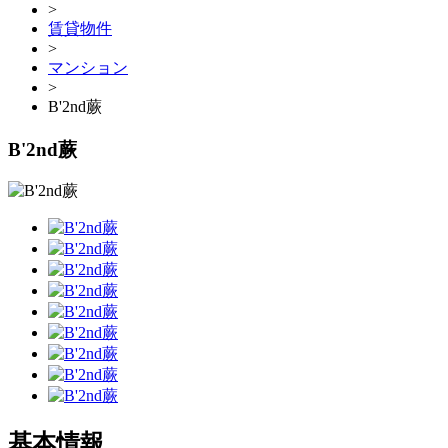
>
賃貸物件
>
マンション
>
B'2nd蕨
B'2nd蕨
基本情報