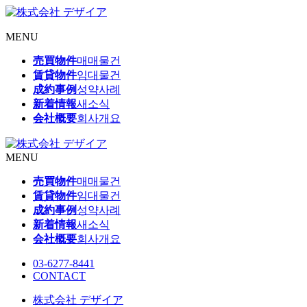
MENU
売買物件
매매물건
賃貸物件
임대물건
成約事例
성약사례
新着情報
새소식
会社概要
회사개요
MENU
売買物件
매매물건
賃貸物件
임대물건
成約事例
성약사례
新着情報
새소식
会社概要
회사개요
03-6277-8441
CONTACT
株式会社 デザイア