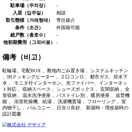
駐車場（
주차장
）
-
入居（
입주일
）
相談
取引態様（
거래형태
）
専任媒介
条件（
조건
）
外国籍可能
総戸数（
총호수
）
-
他初期費用（
그외비용
）
-
備考（
비고
）
駐輪場、宅配BOX 、敷地内ごみ置き場 、システムキッチン
、IHクッキングヒーター 、２口コンロ 、都市ガス、排水下
水 、 モニタ付インターホン、光ファイバー、インターネッ
ト対応 、収納スペース 、シューズボックス 、玄関収納 、全
室収納 、温水洗浄便座 、バストイレ別 、暖房便座 、追焚機
能 、 浴室乾燥機、給湯 、洗濯機置場 、フローリング 、室
内物干し 、バルコニー 、日当り良好、 新築時・増改築時の
設計図書