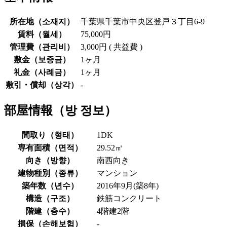
所在地（
소재지
）
千葉県千葉市中央区登戸３丁目6-9
賃料（
월세
）
75,000円
管理費（
관리비
）
3,000円 ( 共益費 )
敷金（
보증금
）
1ヶ月
礼金（
사례금
）
1ヶ月
敷引・償却（
상각
）
-
部屋情報（
방 정보
）
間取り（
형태
）
1DK
専有面積（
면적
）
29.52㎡
向き（
방향
）
南西向き
建物種別（
종류
）
マンション
築年数（
년수
）
2016年9月(築8年)
構造（
구조
）
鉄筋コンクリート
階建（
층수
）
4階建2階
損保（
손해보험
）
-