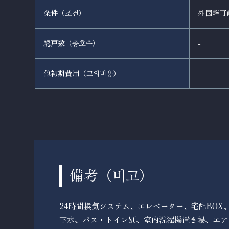
条件（
）
外国籍可
조건
総戸数（
）
-
총호수
他初期費用（
）
-
그외비용
備考（
）
비고
24時間換気システム、エレベーター、宅配BOX
下水、バス・トイレ別、室内洗濯機置き場、エア