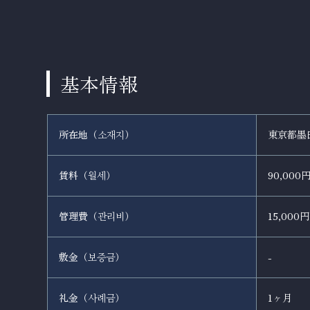
基本情報
所在地（
）
東京都墨
소재지
賃料（
）
90,000
월세
管理費（
）
15,000円
관리비
敷金（
）
-
보증금
礼金（
）
1ヶ月
사례금