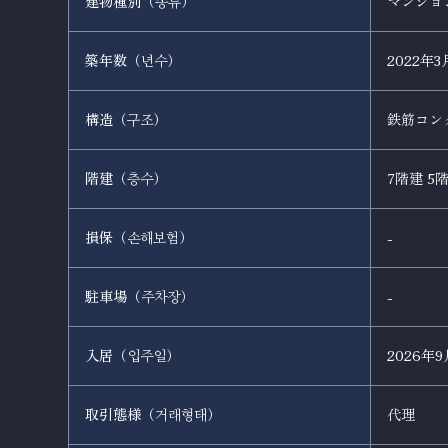
建物種別（
）
マンショ
종류
築年数（
）
2022年3
년수
構造（
）
鉄筋コン
구조
階建（
）
7階建 5
층수
損保（
）
-
손해보험
駐車場（
）
-
주차장
入居（
）
2026年
입주일
取引態様（
）
代理
거래형태