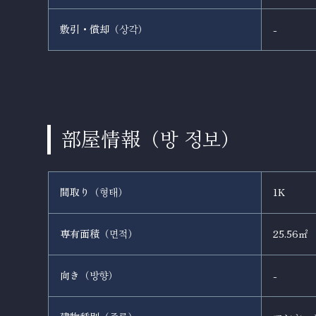
敷引・償却（
）
-
상각
部屋情報（
）
방 정보
間取り（
）
1K
형태
専有面積（
）
25.56㎡
면적
向き（
）
-
방향