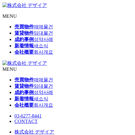
MENU
売買物件
매매물건
賃貸物件
임대물건
成約事例
성약사례
新着情報
새소식
会社概要
회사개요
MENU
売買物件
매매물건
賃貸物件
임대물건
成約事例
성약사례
新着情報
새소식
会社概要
회사개요
03-6277-8441
CONTACT
株式会社 デザイア