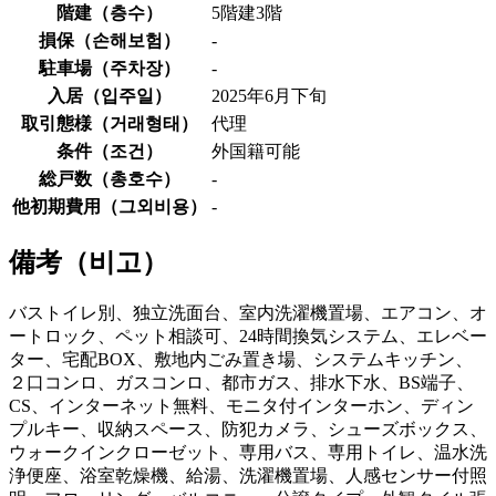
階建（
층수
）
5階建3階
損保（
손해보험
）
-
駐車場（
주차장
）
-
入居（
입주일
）
2025年6月下旬
取引態様（
거래형태
）
代理
条件（
조건
）
外国籍可能
総戸数（
총호수
）
-
他初期費用（
그외비용
）
-
備考（
비고
）
バストイレ別、独立洗面台、室内洗濯機置場、エアコン、オ
ートロック、ペット相談可、24時間換気システム、エレベー
ター、宅配BOX、敷地内ごみ置き場、システムキッチン、
２口コンロ、ガスコンロ、都市ガス、排水下水、BS端子、
CS、インターネット無料、モニタ付インターホン、ディン
プルキー、収納スペース、防犯カメラ、シューズボックス、
ウォークインクローゼット、専用バス、専用トイレ、温水洗
浄便座、浴室乾燥機、給湯、洗濯機置場、人感センサー付照