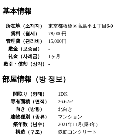
基本情報
所在地（
소재지
）
東京都板橋区高島平１丁目6-9
賃料（
월세
）
78,000円
管理費（
관리비
）
15,000円
敷金（
보증금
）
-
礼金（
사례금
）
1ヶ月
敷引・償却（
상각
）
-
部屋情報（
방 정보
）
間取り（
형태
）
1DK
専有面積（
면적
）
26.62㎡
向き（
방향
）
北向き
建物種別（
종류
）
マンション
築年数（
년수
）
2021年11月(築3年)
構造（
구조
）
鉄筋コンクリート