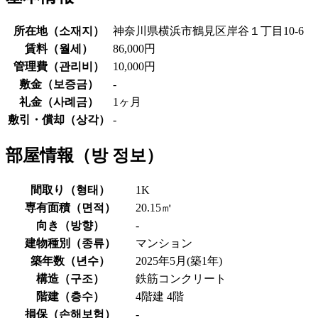
所在地（
소재지
）
神奈川県横浜市鶴見区岸谷１丁目10-6
賃料（
월세
）
86,000円
管理費（
관리비
）
10,000円
敷金（
보증금
）
-
礼金（
사례금
）
1ヶ月
敷引・償却（
상각
）
-
部屋情報（
방 정보
）
間取り（
형태
）
1K
専有面積（
면적
）
20.15㎡
向き（
방향
）
-
建物種別（
종류
）
マンション
築年数（
년수
）
2025年5月(築1年)
構造（
구조
）
鉄筋コンクリート
階建（
층수
）
4階建 4階
損保（
손해보험
）
-