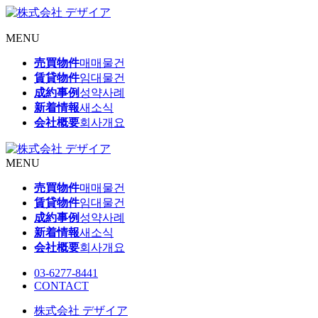
MENU
売買物件
매매물건
賃貸物件
임대물건
成約事例
성약사례
新着情報
새소식
会社概要
회사개요
MENU
売買物件
매매물건
賃貸物件
임대물건
成約事例
성약사례
新着情報
새소식
会社概要
회사개요
03-6277-8441
CONTACT
株式会社 デザイア