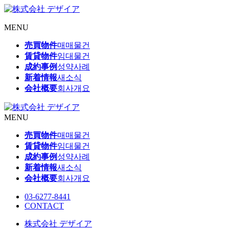
MENU
売買物件
매매물건
賃貸物件
임대물건
成約事例
성약사례
新着情報
새소식
会社概要
회사개요
MENU
売買物件
매매물건
賃貸物件
임대물건
成約事例
성약사례
新着情報
새소식
会社概要
회사개요
03-6277-8441
CONTACT
株式会社 デザイア