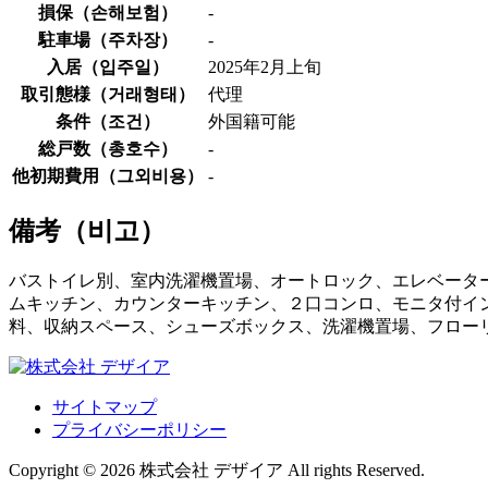
損保（
손해보험
）
-
駐車場（
주차장
）
-
入居（
입주일
）
2025年2月上旬
取引態様（
거래형태
）
代理
条件（
조건
）
外国籍可能
総戸数（
총호수
）
-
他初期費用（
그외비용
）
-
備考（
비고
）
バストイレ別、室内洗濯機置場、オートロック、エレベーター
ムキッチン、カウンターキッチン、２口コンロ、モニタ付イ
料、収納スペース、シューズボックス、洗濯機置場、フロー
サイトマップ
プライバシーポリシー
Copyright © 2026 株式会社 デザイア All rights Reserved.