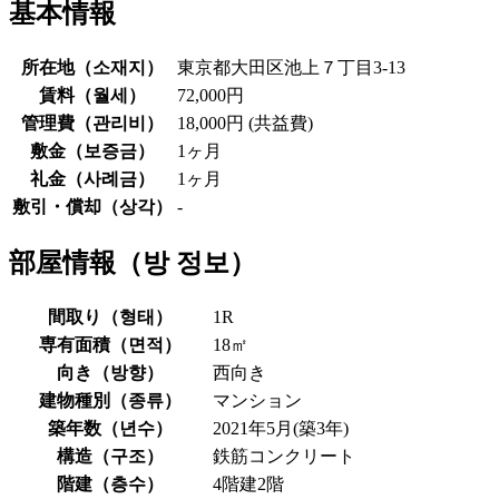
基本情報
所在地（
소재지
）
東京都大田区池上７丁目3-13
賃料（
월세
）
72,000円
管理費（
관리비
）
18,000円 (共益費)
敷金（
보증금
）
1ヶ月
礼金（
사례금
）
1ヶ月
敷引・償却（
상각
）
-
部屋情報（
방 정보
）
間取り（
형태
）
1R
専有面積（
면적
）
18㎡
向き（
방향
）
西向き
建物種別（
종류
）
マンション
築年数（
년수
）
2021年5月(築3年)
構造（
구조
）
鉄筋コンクリート
階建（
층수
）
4階建2階